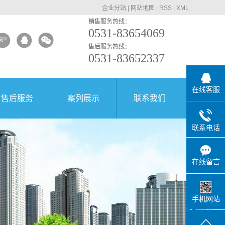
企业分站
|
网站地图
|
RSS
|
XML
销售服务热线：
0531-83654069
售后服务热线：
0531-83652337
在线客服
售后服务
案列展示
联系我们
联系电话
在线留言
手机网站