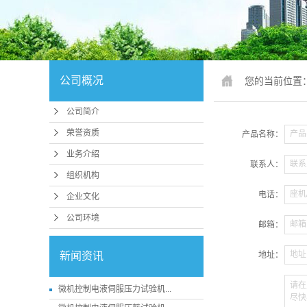
锚固、钢绞
人造板
冲击试
公司概况
您的当前位置
疲劳试
公司简介
行业专
荣誉资质
产品
产品名称：
试验机配件
业务介绍
联系
联系人：
组织机构
行业
座机
电话：
企业文化
压力机、抗折
公司环境
邮箱
邮箱：
磨
地址
新闻资讯
地址：
卧式拉力
煤矿支护检
请在
微机控制电液伺服压力试验机...
尽快