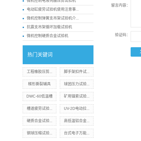
微机控制电液伺服压剪试验机
留言内容：
电动缸疲劳试验机使用注意事...
微机控制弹簧支吊架试验机介...
抗震支吊架循环加载试验机
验证码：
微机控制硬质合金试验机
热门关键词
工程橡胶压剪...
脚手架扣件试...
梯形撕裂辅具
球团压力试验...
DWC-60低温槽
矿用锚索试验...
槽道疲劳试验...
UV-2D电动拉...
硬质合金试验...
高低温铝合金...
钢球压缩试验...
台式电子万能...