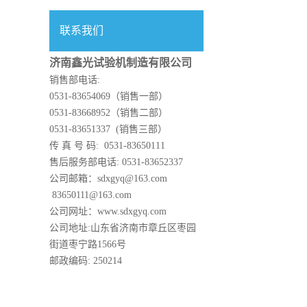
联系我们
济南鑫光试验机制造有限公司
销售部电话:
0531-83654069（销售一部）
0531-83668952（销售二部）
0531-83651337 (销售三部）
传 真 号 码: 0531-83650111
售后服务部电话: 0531-83652337
公司邮箱：sdxgyq@163.com
83650111@163.com
公司网址：www.sdxgyq.com
公司地址:山东省济南市章丘区枣园
街道枣宁路1566号
邮政编码: 250214