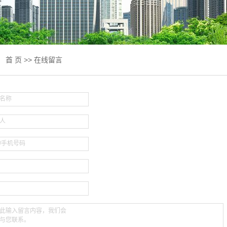
线试验机
试验机
验机
：
首 页
>> 在线留言
验机
用设备
名称
及升级改造
人
标准
/手机号码
抗压一体机
床
试验机
测产品专区
此输入留言内容，我们会
与您联系。