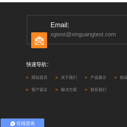
Email:
xgtest@xinguangtest.com
快速导航：
网站首页
关于我们
产品展示
新
客户留言
解决方案
联系我们
在线咨询