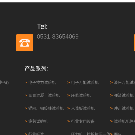
Tel:
0531-83654069
产品系列：
闻中心
电子拉力试验机
电子万能试验机
液压万能试
沥青混凝土试验机
压剪试验机
弹簧试验机
锚固、钢绞线试验机
人造板试验机
冲击试验机
疲劳试验机
行业专用设备
试验机配件
行业标准
压力机、抗折抗压一体
磨床