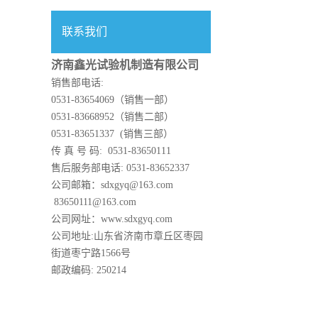
联系我们
济南鑫光试验机制造有限公司
销售部电话:
0531-83654069（销售一部）
0531-83668952（销售二部）
0531-83651337 (销售三部）
传 真 号 码: 0531-83650111
售后服务部电话: 0531-83652337
公司邮箱：sdxgyq@163.com
83650111@163.com
公司网址：www.sdxgyq.com
公司地址:山东省济南市章丘区枣园
街道枣宁路1566号
邮政编码: 250214