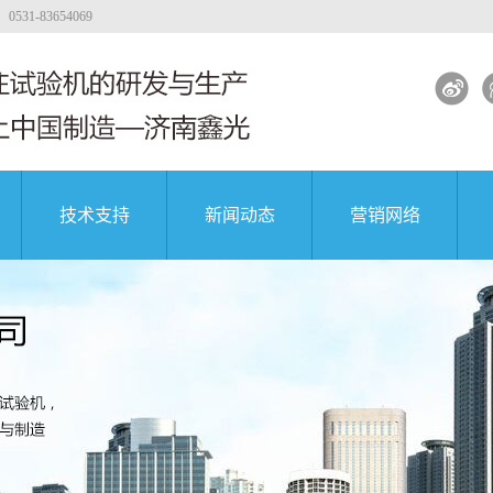
-83654069
技术支持
新闻动态
营销网络
试验机
工程质量
大专院校
公司新闻
著名企业
试验机
行业新闻
试验机
解决方案
土试验机
试验机视频
团
中国航天科技集团
中国航天科技集团
中国航天科技集团
验机
验机