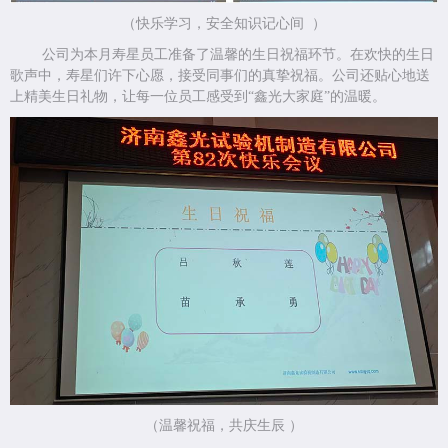
（快乐学习，安全知识记心间 ）
公司为本月寿星员工准备了温馨的生日祝福环节。在欢快的生日
歌声中，寿星们许下心愿，接受同事们的真挚祝福。公司还贴心地送
上精美生日礼物，让每一位员工感受到“鑫光大家庭”的温暖。
（温馨祝福，共庆生辰 ）