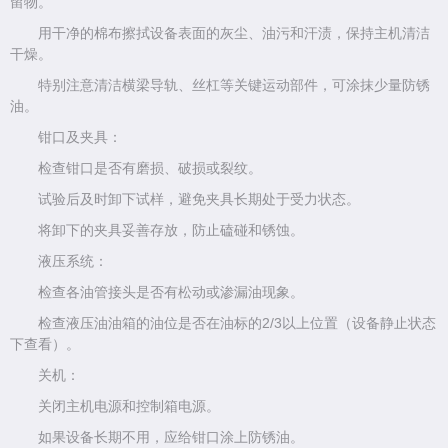
留物。
用干净的棉布擦拭设备表面的灰尘、油污和汗渍，保持主机清洁
干燥。
特别注意清洁横梁导轨、丝杠等关键运动部件，可涂抹少量防锈
油。
钳口及夹具：
检查钳口是否有磨损、破损或裂纹。
试验后及时卸下试样，避免夹具长期处于受力状态。
将卸下的夹具妥善存放，防止磕碰和锈蚀。
液压系统：
检查各油管接头是否有松动或渗漏油现象。
检查液压油油箱的油位是否在油标的2/3以上位置（设备静止状态
下查看）。
关机：
关闭主机电源和控制箱电源。
如果设备长期不用，应给钳口涂上防锈油。