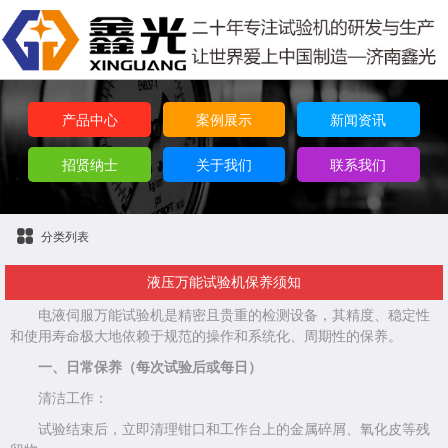
产品中心
案例展示
新闻资讯
招贤纳士
关于我们
联系我们
分类列表
液压万能试验机保养须知
电液伺服万能试验机是精密且贵重的检测设备，其精度、稳定性
和使用寿命极大地依赖于规范的操作和系统化、周期性的保养。
一、日常保养（每次试验后或每日）
清洁工作：
试验结束后，立即清理钳口和工作台上的金属碎屑、氧化皮等残