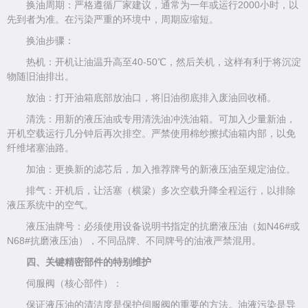
换油周期：严格遵循厂家建议，通常为一年或运行2000小时，以
先到者为准。在污染严重的环境中，周期应缩短。
换油步骤：
热机：开机让油温升高至40-50℃，然后关机，这样有利于将沉淀
物随旧油排出。
放油：打开油箱底部放油口，将旧油彻底排入废油回收桶。
清洗：用新的液压油或专用清洗油冲洗油箱。可加入少量新油，
开机空载运行几分钟后再次排空。严禁使用棉纱擦拭油箱内部，以免
纤维堵塞油路。
加油：更换新的滤芯后，加入推荐牌号的新液压油至规定油位。
排气：开机后，让活塞（横梁）多次空载升降全程运行，以排除
液压系统中的空气。
液压油牌号：必须使用设备说明书指定的抗磨液压油（如N46#或
N68#抗磨液压油），不同品牌、不同牌号的油液严禁混用。
四、关键精密部件的特别维护
伺服阀（核心部件）：
保证液压油的清洁度是保护伺服阀的重要的方法。油液污染是导