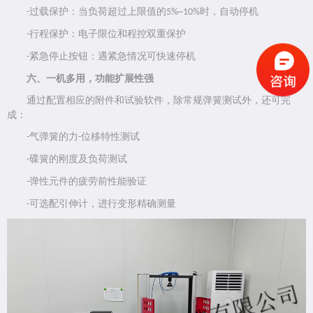
过载保护：当负荷超过上限值的
时，自动停机
-
5%~10%
行程保护：电子限位和程控双重保护
-
紧急停止按钮：遇紧急情况可快速停机
-
六、一机多用，功能扩展性强
通过配置相应的附件和试验软件，除常规弹簧测试外，还可完
成：
气弹簧的力
位移特性测试
-
-
碟簧的刚度及负荷测试
-
弹性元件的疲劳前性能验证
-
可选配引伸计，进行变形精确测量
-