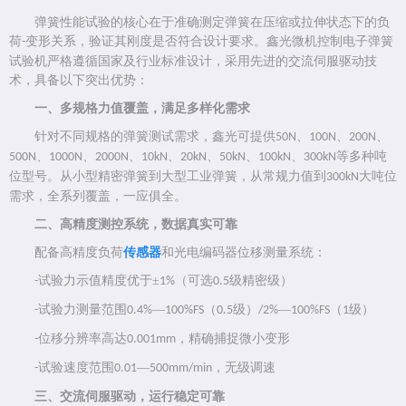
弹簧性能试验的核心在于准确测定弹簧在压缩或拉伸状态下的负
荷
变形关系，验证其刚度是否符合设计要求。鑫光微机控制电子弹簧
-
试验机严格遵循国家及行业标准设计，采用先进的交流伺服驱动技
术，具备以下突出优势：
一、多规格力值覆盖，满足多样化需求
针对不同规格的弹簧测试需求，鑫光可提供
、
、
、
50N
100N
200N
、
、
、
、
、
、
、
等多种吨
500N
1000N
2000N
10kN
20kN
50kN
100kN
300kN
位型号。从小型精密弹簧到大型工业弹簧，从常规力值到
大吨位
300kN
需求，全系列覆盖，一应俱全。
二、高精度测控系统，数据真实可靠
配备高精度负荷
传感器
和光电编码器位移测量系统：
试验力示值精度优于±
（可选
级精密级）
-
1%
0.5
试验力测量范围
—
（
级）
—
（
级）
-
0.4%
100%FS
0.5
/2%
100%FS
1
位移分辨率高达
，精确捕捉微小变形
-
0.001mm
试验速度范围
—
，无级调速
-
0.01
500mm/min
三、交流伺服驱动，运行稳定可靠