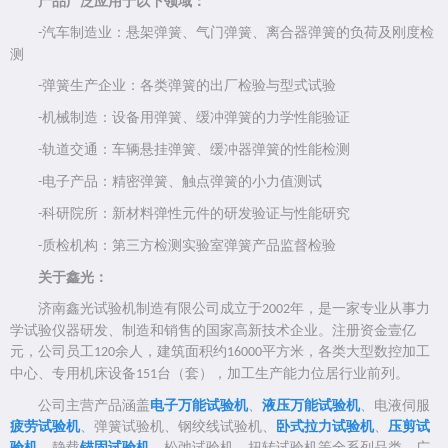
产品广泛应用于以下领域：
汽车制造业：悬架弹簧、气门弹簧、离合器弹簧的负荷及刚度检
-
测
弹簧生产企业：各类弹簧的出厂检验与型式试验
-
机械制造：设备用弹簧、缓冲弹簧的力学性能验证
-
轨道交通：车辆悬挂弹簧、缓冲器弹簧的性能检测
-
电子产品：精密弹簧、触点弹簧的小力值测试
-
科研院所：新材料弹性元件的研发验证与性能研究
-
质检机构：第三方检测实验室弹簧产品监督检验
-
关于鑫光：
济南鑫光试验机制造有限公司成立于
年，是一家专业从事力
2002
学试验仪器研发、制造和销售的国家高新技术企业。注册资金壹亿
元，公司员工
余人，建筑面积约
平方米，各类大型数控加工
120
16000
中心、专用机床设备
台（套），加工生产能力位居行业前列。
151
公司主营产品涵盖
电子万能试验机
、
液压万能试验机
、电液伺服
疲劳试验机
、弹簧试验机、钢绞线试验机、
卧式拉力试验机
、
压剪试
验机
、静载
锚固试验机
、松弛试验机、扭转试验机等全系列品类，广