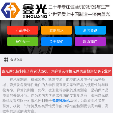
产品中心
案例展示
新闻资讯
招贤纳士
关于我们
联系我们
分类列表
鑫光微机控制电子弹簧试验机：为弹簧及弹性元件质量检测提供专业保
在汽车制造、机械装备、轨道交通、航空航天及电子产品等领
障
域，弹簧及各类弹性元件的力学性能直接关系到产品的使用性能与服
役寿命。弹簧的刚度、负荷、变形量等参数的准确测定，是确保产品
质量的关键环节。作为国内力学测试领域的专业制造商，济南鑫光试
验机制造有限公司微机控制电子
弹簧试验机
系列，为螺旋圆柱弹簧、
碟簧、板簧、气弹簧及各类弹性元件的力学性能检测提供高精度、高
效率的测试解决方案。