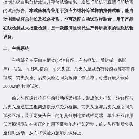
控制系统自动分析处理并存储试验结果，通过打印机可直接打印所需
的试验报告。
本试验机专业用于预应力锚杆等试样的拉伸试验，能自
动测量锚杆总伸长及残余变形，也可选配自动送取样装置，用于产品
在线检测及大批量检测，
是一款能满足现代生产科研要求的理想试验
设备。
二、
主机系统
主机部分主要由主框架(含油缸座
、左右框架、后封板、底脚
等
)、油缸、前移动横梁、前夹头座、后夹头座及负荷传感器等零部件
组成，前夹头座、后夹头座之间为拉伸工作区域，可进行最大载荷
3000kN的拉伸试验。
前夹头座通过拉杆与前移动横梁相连，形成施力框架，油缸座与
后夹头座通过主框架连接形成受力框架。前夹头座与后夹头座之间为
试验区域，装于两夹头座上的附具分别连接试样两端。单出杆双作用
低摩擦活塞缸在液压的作用下带动施力框架运动，前夹头座和后夹头
座相对运动，从而将试验力施加到试样上。