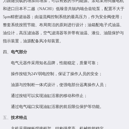
力跟随负载的增加而增加，可以有效的节约能源。泵站采用伺服电机
和进口日本不二越（NACHI）低噪音共轭内啮合齿轮泵，配置不大于
5μm精密滤油器；由溢流阀控制系统的最高压力，作为安全阀使用；
整套系统按照节能、布局简洁的原则进行设计；油箱配电子式油温、
油位计，高压滤油器，空气滤清器等并带有油温、液位、油阻保护与
指示装置，油源配备风冷却装置。
四、
电气部分
电气元器件采用知名品牌，性能稳定，质量可靠；
操作按钮为
24V弱电控制，保证了操作人员的安全；
油源与控制柜一体式设计，使强电部分远离操作人员；
通过按钮可以实现油缸活塞的移动和停止；
通过电气端口实现油缸活塞的前后限位保护等功能。
五、
技术特点
主机采用钢板焊接框架，结构强度高，机械性能稳定。