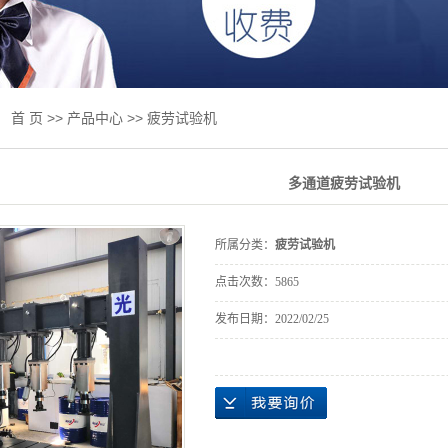
线试验机
试验机
验机
：
首 页
>>
产品中心
>>
疲劳试验机
验机
多通道疲劳试验机
用设备
及升级改造
所属分类：
疲劳试验机
标准
点击次数：
5865
抗压一体机
发布日期：
2022/02/25
床
试验机
测产品专区