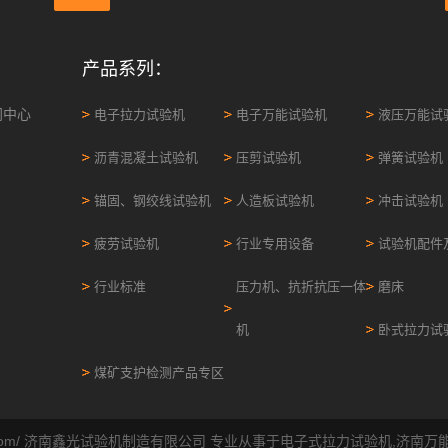
产品系列：
闻中心
电子拉力试验机
电子万能试验机
液压万能试
沥青混凝土试验机
压剪试验机
弹簧试验机
锚固、钢绞线试验机
人造板试验机
冲击试验机
疲劳试验机
行业专用设备
试验机配件
行业标准
压力机、抗折抗压一体
磨床
机
卧式拉力试
煤矿支护检测产品专区
.sdxgyq.com/ 济南鑫光试验机制造有限公司 专业从事于
电子式拉力试验机
,
济南万