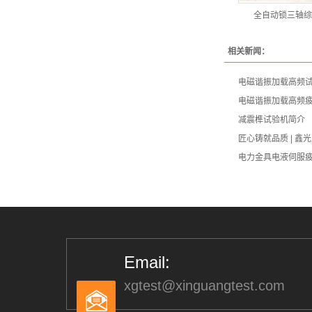
全自动锁三轴综
相关新闻：
电磁谐振加载高频
电磁谐振加载高频
减震榫试验机简介
匠心铸就品质 | 
电力金具电液伺服
Email:
xgtest@xinguangtest.com