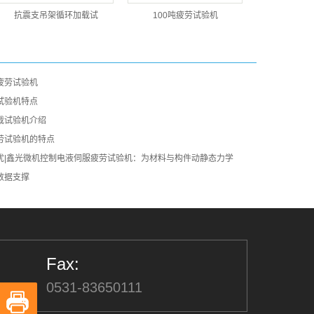
抗震支吊架循环加载试
100吨疲劳试验机
疲劳试验机
试验机特点
载试验机介绍
劳试验机的特点
忧|鑫光微机控制电液伺服疲劳试验机：为材料与构件动静态力学
数据支撑
Fax:
0531-83650111