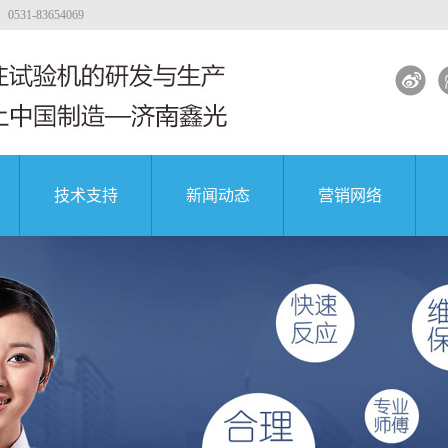
-83654069
技术支持
新闻动态
营销网络
试验机
工程质量
大专院校
公司新闻
著名企业
试验机
行业新闻
试验机
解决方案
土试验机
试验机视频
团
中国航天科技集团
中国航天科技集团
中国航天科技集团
验机
验机