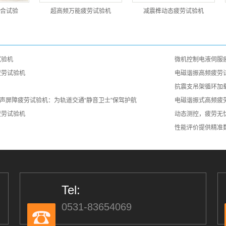
合试验
超高频万能疲劳试验机
减震榫动态疲劳试验机
试验机
微机控制电液伺服
疲劳试验机
电磁谐振高频疲劳
抗震支吊架循环加
鑫光声屏障疲劳试验机：为轨道交通“静音卫士”保驾护航
电磁谐振式高频疲
疲劳试验机
动态测控，疲劳无
性能评价提供精准
Tel:
0531-83654069