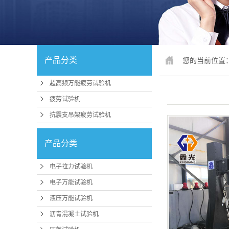
锚固、钢绞
人造板
冲击试
产品分类
您的当前位置
疲劳试
超高频万能疲劳试验机
行业专
疲劳试验机
试验机配件
抗震支吊架疲劳试验机
行业
产品分类
压力机、抗折
电子拉力试验机
磨
电子万能试验机
卧式拉力
液压万能试验机
煤矿支护检
沥青混凝土试验机