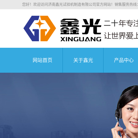
您好！欢迎访问济南鑫光试验机制造有限公司官方网站！销售服务热线：0531
网站首页
关于鑫光
产品中心
公司简介
电子拉力
科研院所
荣誉资质
电子万能
业务介绍
液压万能
组织机构
沥青混凝
中国航天科技集
企业文化
压剪试
公司环境
弹簧试