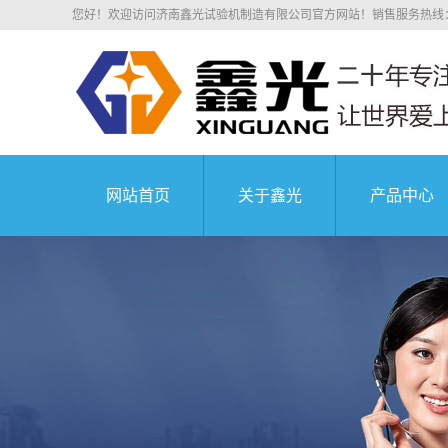
您好！欢迎访问济南鑫光试验机制造有限公司官方网站！销售服务热线：0531
网站首页
关于鑫光
产品中心
公司简介
电子拉力
科研院所
荣誉资质
电子万能
业务介绍
液压万能
组织机构
沥青混凝
中国航天科技集
企业文化
压剪试
公司环境
弹簧试