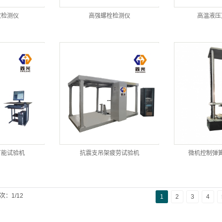
数检测仪
高强螺栓检测仪
高温液压
万能试验机
抗震支吊架疲劳试验机
微机控制弹
次：1/12
1
2
3
4