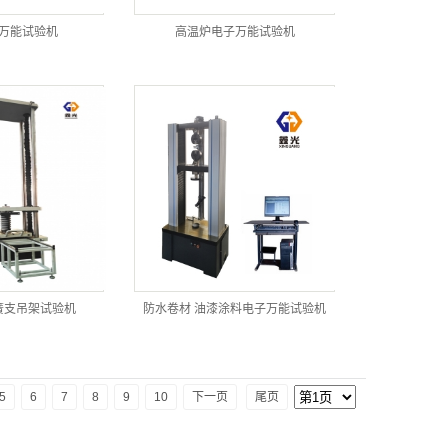
万能试验机
高温炉电子万能试验机
簧支吊架试验机
防水卷材 油漆涂料电子万能试验机
5
6
7
8
9
10
下一页
尾页