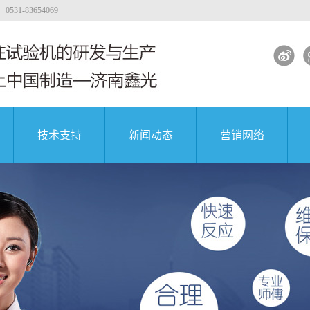
-83654069
技术支持
新闻动态
营销网络
试验机
工程质量
大专院校
公司新闻
著名企业
试验机
行业新闻
试验机
解决方案
土试验机
试验机视频
团
中国航天科技集团
中国航天科技集团
中国航天科技集团
验机
验机