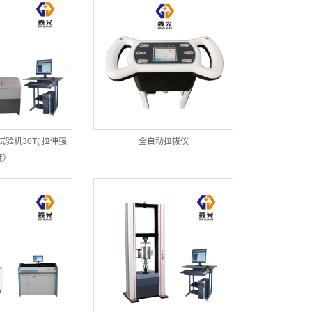
验机30T( 拉伸强
全自动拉拔仪
度）