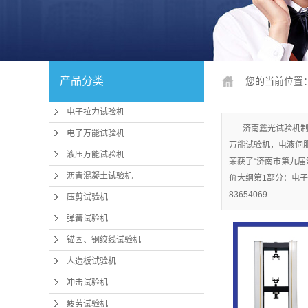
锚固、钢绞
人造板
冲击试
产品分类
您的当前位置
疲劳试
电子拉力试验机
行业专
济南鑫光试验机制
电子万能试验机
万能试验机，电液伺服
试验机配件
液压万能试验机
荣获了“济南市第九届
沥青混凝土试验机
价大纲第1部分：电子
行业
83654069
压剪试验机
压力机、抗折
弹簧试验机
磨
锚固、钢绞线试验机
卧式拉力
人造板试验机
冲击试验机
煤矿支护检
疲劳试验机