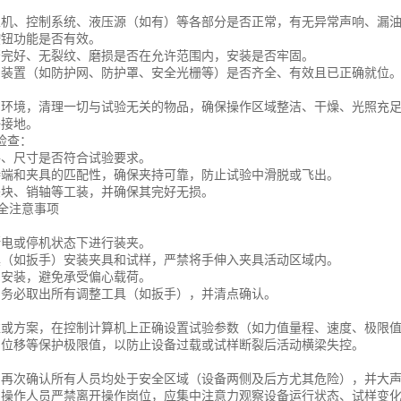
机主机、控制系统、液压源（如有）等各部分是否正常，有无异常声响、漏
按钮功能是否有效。
是否完好、无裂纹、磨损是否在允许范围内，安装是否牢固。
防护装置（如防护网、防护罩、安全光栅等）是否齐全、有效且已正确就位
周围环境，清理一切与试验无关的物品，确保操作区域整洁、干燥、光照充
好接地。
装检查：
格、尺寸是否符合试验要求。
夹持端和夹具的匹配性，确保夹持可靠，防止试验中滑脱或飞出。
的夹块、销轴等工装，并确保其完好无损。
安全注意事项
断电或停机状态下进行装夹。
工具（如扳手）安装夹具和试样，严禁将手伸入夹具活动区域内。
中安装，避免承受偏心载荷。
后，务必取出所有调整工具（如扳手），并清点确认。
标准或方案，在控制计算机上正确设置试验参数（如力值量程、速度、极限
力、位移等保护极限值，以防止设备过载或试样断裂后活动横梁失控。
前，再次确认所有人员均处于安全区域（设备两侧及后方尤其危险），并大声
中，操作人员严禁离开操作岗位，应集中注意力观察设备运行状态、试样变