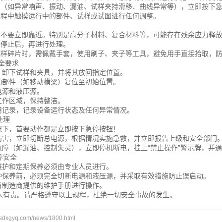
异常（如异常响声、振动、漏油、试样夹持滑移、曲线异常等），立即按下
验过程中触摸运行中的部件、试样或试图进行任何调整。
：
后，不要立即靠近。特别是高分子材料、复合材料等，可能存在残余应力释
全停止后，再进行处理。
的试样碎片时，需佩戴手套，使用刷子、夹子等工具，避免用手直接拾取，
全要求
后，卸下试样和夹具，并将其放回指定位置。
活动部件（如移动横梁）复位至初始位置。
电源和液压源。
工作区域，保持整洁。
使用记录，记录设备运行状态及任何异常情况。
处理
情况下，首要动作都是立即按下急停按钮！
身伤害，立即切断总电源，根据情况实施急救，并立即报告上级和安全部门
现故障（如漏油、控制失灵），立即停机断电，挂上“禁止操作”警示牌，并
养安全
常维护和定期保养必须由专业人员进行。
维护保养前，必须完全切断电源和液压源，并采取有效措施防止误启动。
设备制造商提供的维护手册进行操作。
人有责。请严格遵守以上规程，杜绝一切安全事故的发生。
xgyq.com/news/1800.html