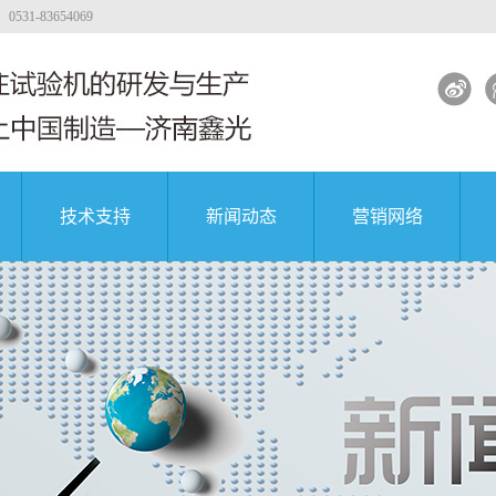
-83654069
技术支持
新闻动态
营销网络
试验机
工程质量
大专院校
公司新闻
著名企业
试验机
行业新闻
试验机
解决方案
土试验机
试验机视频
团
中国航天科技集团
中国航天科技集团
中国航天科技集团
验机
验机