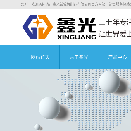
您好！欢迎访问济南鑫光试验机制造有限公司官方网站！销售服务热线：0531
网站首页
关于鑫光
产品中心
公司简介
电子拉力
科研院所
荣誉资质
电子万能
业务介绍
液压万能
组织机构
沥青混凝
中国航天科技集
企业文化
压剪试
公司环境
弹簧试