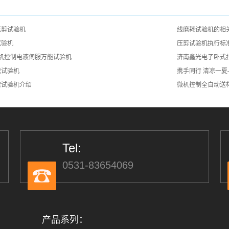
压剪试验机
线磨耗试验机的相
试验机
压剪试验机执行标
型微机控制电液伺服万能试验机
济南鑫光电子卧式
载试验机
携手同行 清凉一
架试验机介绍
微机控制全自动送
Tel:
0531-83654069
产品系列：