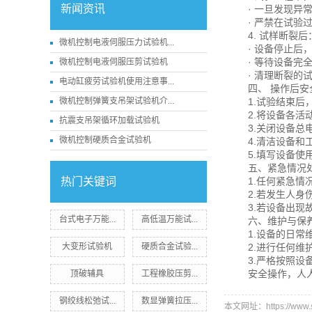
新闻资讯
· 一旦发现
· 严禁在试
4. 试样断裂后
微机控制电液伺服压力试验机...
· 设备停止
· 等待设备完
微机控制电液伺服压剪试验机
· 清理断裂
电动缸疲劳试验机使用注意事...
四、 操作后安
微机控制弹簧支吊架试验机介...
1.试验结束
2.将设备各
抗震支吊架循环加载试验机
3.关闭设备总
微机控制硬质合金试验机
4.清洁设备和
5.填写设备
五、紧急情况
热门关键词
1.任何紧急
2.若发生人
3.若设备出
台式电子万能...
高低温万能试...
六、维护与保
1.设备的日
大变形试验机
硬质合金试验...
2.进行任何
3.严格按照
安全操作，人
顶破辅具
工程橡胶压剪...
钢绞线松弛试...
数显弹簧拉压...
本文网址：https://www.sd