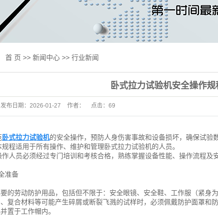
线试验机
试验机
验机
：
首 页
>>
新闻中心
>>
行业新闻
验机
卧式拉力试验机安全操作规
用设备
发布日期：
2026-01-27
作者：
点击：
69
及升级改造
标准
范
卧式拉力试验机
的安全操作，预防人身伤害事故和设备损坏，确保试验
抗压一体机
：本规程适用于所有操作、维护和管理卧式拉力试验机的人员。
：操作人员必须经过专门培训和考核合格，熟练掌握设备性能、操作流程及
床
全准备
试验机
好必要的劳动防护用品，包括但不限于：安全眼镜、安全鞋、工作服（紧身
测产品专区
金属、复合材料等可能产生碎屑或断裂飞溅的试样时，必须佩戴防护面罩和
起并置于工作帽内。