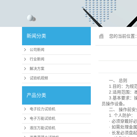
锚固、钢绞
人造板
冲击试
新闻分类
您的当前位置
疲劳试
公司新闻
行业专
行业新闻
试验机配件
解决方案
试验机视频
行业
一、 总则
1.目的：为规
压力机、抗折
2.适用范围
产品分类
3.基本要求
磨
员操作设备。
电子拉力试验机
二、 操作前安
卧式拉力
1. 个人防护：
电子万能试验机
· 必须穿戴
煤矿支护检
· 如需处理
液压万能试验机
· 长发必须盘