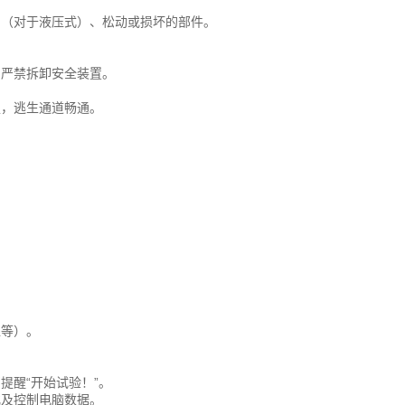
油（对于液压式）、松动或损坏的部件。
。严禁拆卸安全装置。
足，逃生通道畅通。
值等）。
提醒“开始试验！”。
化及控制电脑数据。