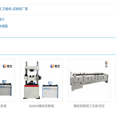
机
,
万能机
,
试验机厂家
简介
作规程
屏显液
300KN微机控制电
微机控制双工位卧式拉