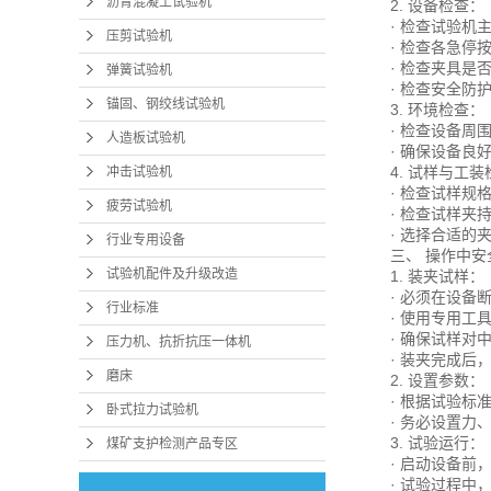
沥青混凝土试验机
2. 设备检查：
· 检查试验
压剪试验机
· 检查各急停
· 检查夹具
弹簧试验机
· 检查安全
锚固、钢绞线试验机
3. 环境检查：
· 检查设备
人造板试验机
· 确保设备良
4. 试样与工
冲击试验机
· 检查试样规
疲劳试验机
· 检查试样
· 选择合适
行业专用设备
三、 操作中
试验机配件及升级改造
1. 装夹试样：
· 必须在设备
行业标准
· 使用专用
· 确保试样对
压力机、抗折抗压一体机
· 装夹完成
磨床
2. 设置参数：
· 根据试验
卧式拉力试验机
· 务必设置
3. 试验运行：
煤矿支护检测产品专区
· 启动设备
· 试验过程