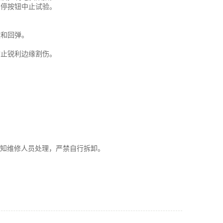
急停按钮中止试验。
放和回弹。
防止锐利边缘割伤。
。
通知维修人员处理，严禁自行拆卸。