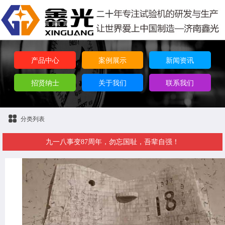
产品中心
案例展示
新闻资讯
招贤纳士
关于我们
联系我们
分类列表
九一八事变87周年，勿忘国耻，吾辈自强！