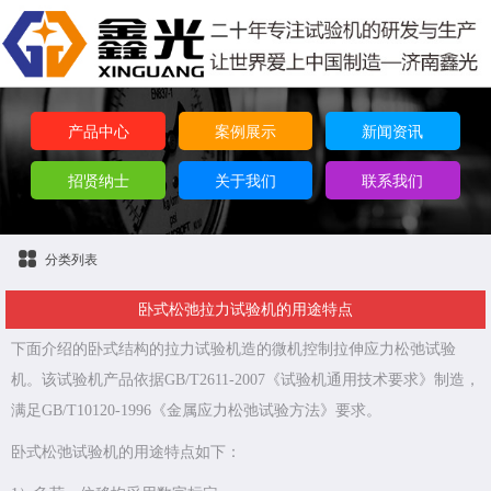
产品中心
案例展示
新闻资讯
招贤纳士
关于我们
联系我们
分类列表
卧式松弛拉力试验机的用途特点
下面介绍的卧式结构的拉力试验机造的微机控制拉伸应力松弛试验
机。该试验机产品依据GB/T2611-2007《试验机通用技术要求》制造，
满足GB/T10120-1996《金属应力松弛试验方法》要求。
卧式松弛试验机的用途特点如下：