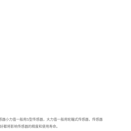
感器小力值一般用S型传感器，大力值一般用轮輻式传感器，传感器
好都将影响传感器的精度和使用寿命。