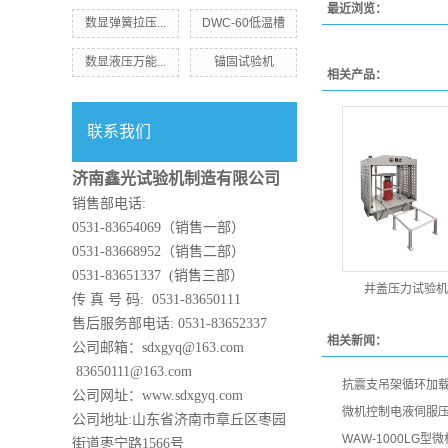
最近浏览：
数显弹簧拉压...
DWC-60低温槽
数显液压万能...
锚固试验机
相关产品：
联系我们
济南鑫光试验机制造有限公司
销售部电话:
0531-83654069（销售一部）
0531-83668952（销售二部）
0531-83651337 (销售三部）
井盖压力试验机
传 真 号 码: 0531-83650111
售后服务部电话: 0531-83652337
相关新闻：
公司邮箱：sdxgyq@163.com
83650111@163.com
抗震支吊架循环加
公司网址：www.sdxgyq.com
微机控制电液伺服
公司地址:山东省济南市章丘区枣园
WAW-1000LG
街道枣宁路1566号