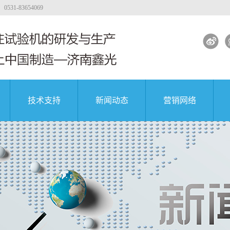
-83654069
技术支持
新闻动态
营销网络
试验机
工程质量
大专院校
公司新闻
著名企业
试验机
行业新闻
试验机
解决方案
土试验机
试验机视频
团
中国航天科技集团
中国航天科技集团
中国航天科技集团
验机
验机