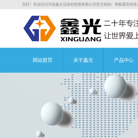
您好！欢迎访问济南鑫光试验机制造有限公司官方网站！销售服务热线：0531
网站首页
关于鑫光
产品中心
公司简介
电子拉力
科研院所
荣誉资质
电子万能
业务介绍
液压万能
组织机构
沥青混凝
中国航天科技集
企业文化
压剪试
公司环境
弹簧试