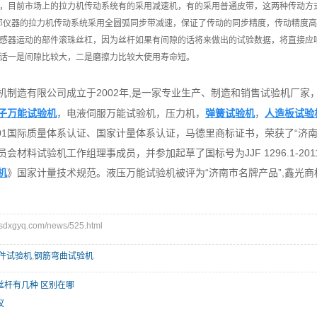
统，目前市场上的拉力机传动系统有的采用减速机，有的采用普通皮带，这两种传动方
邦仪器的拉力机传动系统采用全圆弧同步带减速，保证了传动的同步精度，传动精度
感器运动的部件滚珠丝杠，因为丝杆如果有间隙的话将来做出的试验数据，将直接应
的话一是间隙比较大，二是磨擦力比较大使用寿命短。
2002年,是一家专业生产、制造和销售试验机厂
机制造有限公司成立于
子万能试验机
，电液伺服万能试验机，压力机，
弹簧试验机
，
人造板试验
9001国际质量体系认证、国家计量体系认证，马德里商标证书，荣获了“
会材料试验机工作组理事成员，并参加起草了国标号为JJF 1296.1-2
机
》国家计量技术规范。液压万能试验机被评为“济南市名牌产品”,鑫光
xgyq.com/news/525.html
件试验机
,
钢筋弯曲试验机
丝杆有几种 区别在哪
议