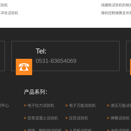
试验机
线磨耗试验机的相
样冲击试验机
微机控制弹簧支吊
Tel:
0531-83654069
产品系列：
闻中心
电子拉力试验机
电子万能试验机
液压万能试
沥青混凝土试验机
压剪试验机
弹簧试验机
锚固、钢绞线试验机
人造板试验机
冲击试验机