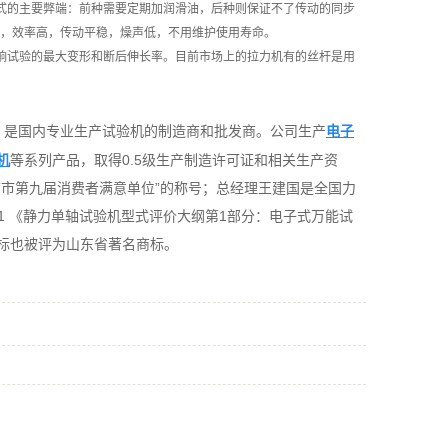
式的主要弊端：前种需要定期加润滑油，后种则保证不了传动的同步
高，效率高，传动平稳，燥声低，不用维护使用寿命。
响试验的最大变形和断后伸长率。目前市场上的拉力机有的丝杆是用
家，是国内专业生产试验机的制造商和批发商。公司生产
电子
机
等系列产品，取得0.5级生产制造许可证和相关生产资
济南市第九届消费者满意单位”的称号；总经理王建国是全国力
011 《静力单轴试验机型式评价大纲第1部分：电子式万能试
商标也被评为山东省著名商标。