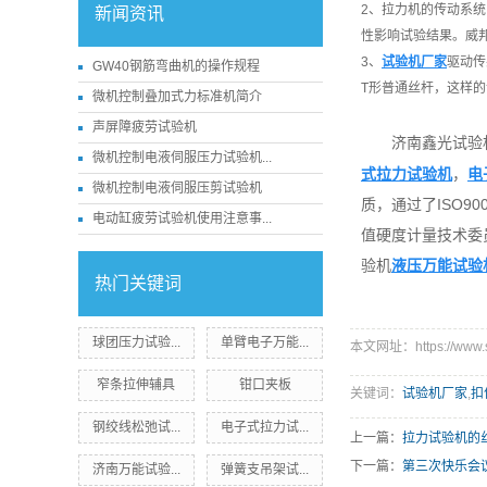
2、拉力机的传动系
新闻资讯
性影响试验结果。威
3、
试验机厂家
驱动传
GW40钢筋弯曲机的操作规程
T形普通丝杆，这样
微机控制叠加式力标准机简介
声屏障疲劳试验机
济南鑫光试验
微机控制电液伺服压力试验机...
式拉力试验机
，
电
微机控制电液伺服压剪试验机
质，通过了ISO
电动缸疲劳试验机使用注意事...
值硬度计量技术委员
验机
液压万能试验
热门关键词
球团压力试验...
单臂电子万能...
本文网址：https://www.sd
窄条拉伸辅具
钳口夹板
关键词：
试验机厂家
,
扣
钢绞线松弛试...
电子式拉力试...
上一篇：
拉力试验机的
下一篇：
第三次快乐会
济南万能试验...
弹簧支吊架试...