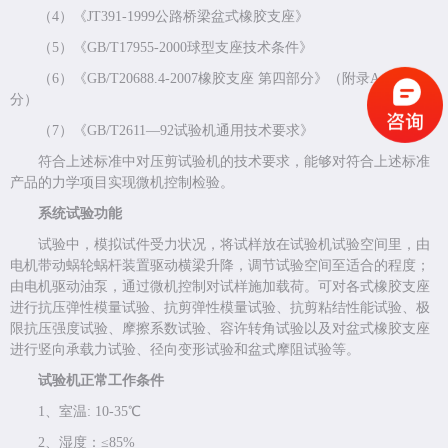
（4）《JT391-1999公路桥梁盆式橡胶支座》
（5）《GB/T17955-2000球型支座技术条件》
（6）《GB/T20688.4-2007橡胶支座 第四部分》（附录A、B部
分）
（7）《GB/T2611—92试验机通用技术要求》
符合上述标准中对压剪试验机的技术要求，能够对符合上述标准
产品的力学项目实现微机控制检验。
系统试验功能
试验中，模拟试件受力状况，将试样放在试验机试验空间里，由
电机带动蜗轮蜗杆装置驱动横梁升降，调节试验空间至适合的程度；
由电机驱动油泵，通过微机控制对试样施加载荷。可对各式橡胶支座
进行抗压弹性模量试验、抗剪弹性模量试验、抗剪粘结性能试验、极
限抗压强度试验、摩擦系数试验、容许转角试验以及对盆式橡胶支座
进行竖向承载力试验、径向变形试验和盆式摩阻试验等。
试验机正常工作条件
1、室温: 10-35℃
2、湿度：≤85%