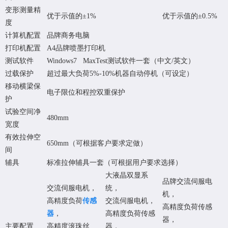
变形测量精
优于示值的
±
1%
优于示值的
±
0.5%
度
计算机配置
品牌商务电脑
打印机配置
A4品牌喷墨打印机
测试软件
Windows7 MaxTest测试软件一套（中文/英文）
过载保护
超过最大负荷5%-10%机器自动停机（可设定）
移动横梁保
电子限位和程控双重保护
护
试验空间净
480mm
宽度
有效拉伸空
650mm（可根据客户要求定做）
间
辅具
标准拉伸辅具一套（可根据用户要求选择）
大液晶双显系
品牌交流伺服电
交流伺服电机，
统，
机，
高精度负荷
传感
交流伺服电机，
高精度负荷传感
器
，
高精度负荷传感
器，
主要配置
高精度滚珠丝
器，