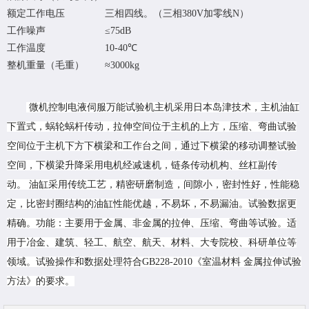
额定工作电压
三相四线。（三相380V加零线N）
工作噪声
≤75dB
工作温度
10-40℃
整机重量（毛重）
≈3000kg
微机控制电液伺服万能试验机主机采用日本岛津技术，主机油缸
下置式，蜗轮蜗杆传动，拉伸空间位于主机的上方，压缩、弯曲试验
空间位于主机下方下横梁和工作台之间，通过下横梁的移动调整试验
空间，下横梁升降采用电机经减速机，链条传动机构、丝杠副传
动。 油缸采用传统工艺，精密研磨制造，间隙小，密封性好，性能稳
定，比密封圈结构的油缸性能优越，不易坏，不易漏油。试验数据更
精确。功能：主要用于金属、非金属的拉伸、压缩、弯曲等试验。适
用于冶金、建筑、轻工、航空、航天、材料、大专院校、科研单位等
领域。试验操作和数据处理符合GB228-2010《室温材料 金属拉伸试验
方法》的要求。