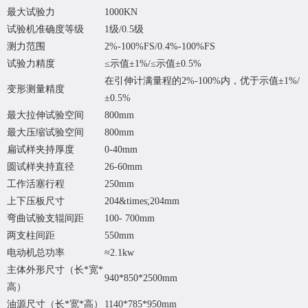
最大试验力
1000KN
试验机准确度等级
1级/0.5级
测力范围
2%-100%FS/0.4%-100%FS
试验力精度
≤示值±1%/≤示值±0.5%
在引伸计满量程的2%-100%内，优于示值
±1%/
变形测量精度
±0.5%
最大拉伸试验空间
800mm
最大压缩试验空间
800mm
扁试样夹持厚度
0-40mm
圆试样夹持直径
26-60mm
工作活塞行程
250mm
上下压板尺寸
204&times;204mm
弯曲试验支辊间距
100- 700mm
两支柱间距
550mm
电动机总功率
≈2.1kw
主体外形尺寸（长*宽*
940*850*2500mm
高）
油源尺寸（长*宽*高）
1140*785*950mm