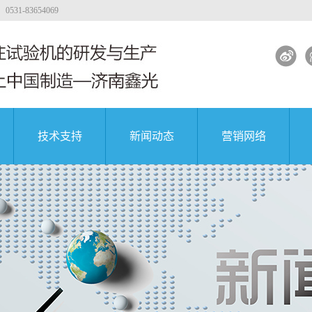
-83654069
技术支持
新闻动态
营销网络
试验机
工程质量
大专院校
公司新闻
著名企业
试验机
行业新闻
试验机
解决方案
土试验机
试验机视频
团
中国航天科技集团
中国航天科技集团
中国航天科技集团
验机
验机