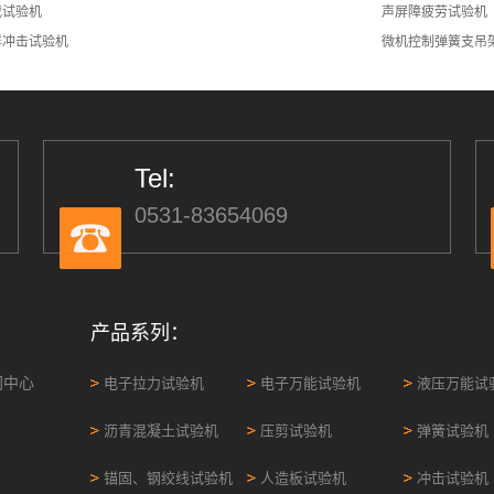
载试验机
声屏障疲劳试验机
样冲击试验机
微机控制弹簧支吊
Tel:
0531-83654069
产品系列：
闻中心
电子拉力试验机
电子万能试验机
液压万能试
沥青混凝土试验机
压剪试验机
弹簧试验机
锚固、钢绞线试验机
人造板试验机
冲击试验机