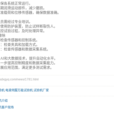
确保各系统正常运行。
定期润滑运动部件，减少磨损。
期校准载荷和位移传感器，确保数据准确。
人员需经过专业培训。
验时使用防护装置，防止试样断裂伤人。
监控试验过程，及时处理异常。
排除
：检查传感器和控制系统。
常：检查夹具和加载方式。
常：检查传感器和数据采集系统。
入AI和大数据技术，提升自动化水平。
：进一步提高控制精度和数据采集能力。
：扩展应用范围，满足更多测试需求。
xgyq.com/news/1781.html
验机
,
电液伺服万能试验机
,
试验机厂家
机介绍
机客户现场