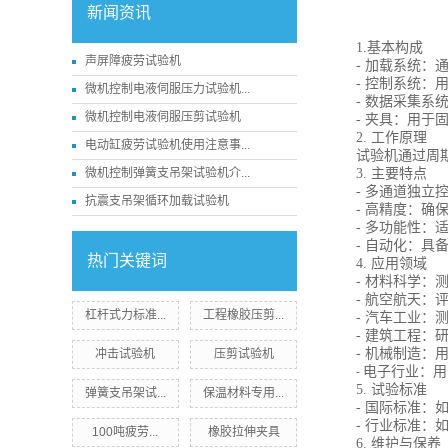
新闻资讯
1.基本构成
声屏障疲劳试验机
- 加载系统
- 控制系统
微机控制电液伺服压力试验机...
- 数据采集
微机控制电液伺服压剪试验机
- 夹具：用于
2. 工作原理
电动缸疲劳试验机使用注意事...
试验机通过周
微机控制弹簧支吊架试验机介...
3. 主要特点
- 多通道独
抗震支吊架循环加载试验机
- 高精度：确
- 多功能性
- 自动化：
热门关键词
4. 应用领域
- 材料科学
- 航空航天：
杠杆式力标准...
工程橡胶压剪...
- 汽车工业
- 建筑工程：
- 机械制造
冲击试验机
压剪试验机
电子行业：用
-
5. 试验标准
弹簧支吊架试...
保温材料专用...
- 国际标准：如A
- 行业标准
100吨疲劳...
橡胶拉伸夹具
6. 维护与保养