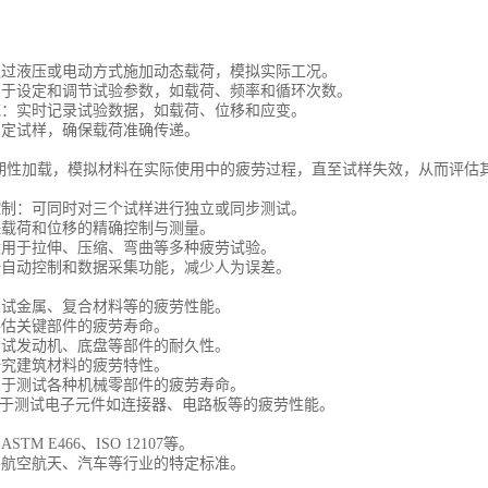
：通过液压或电动方式施加动态载荷，模拟实际工况。
：用于设定和调节试验参数，如载荷、频率和循环次数。
系统：实时记录试验数据，如载荷、位移和应变。
固定试样，确保载荷准确传递。
期性加载，模拟材料在实际使用中的疲劳过程，直至试样失效，从而评估
立控制：可同时对三个试样进行独立或同步测试。
保载荷和位移的精确控制与测量。
：适用于拉伸、压缩、弯曲等多种疲劳试验。
具备自动控制和数据采集功能，减少人为误差。
：测试金属、复合材料等的疲劳性能。
评估关键部件的疲劳寿命。
：测试发动机、底盘等部件的耐久性。
研究建筑材料的疲劳特性。
：用于测试各种机械零部件的疲劳寿命。
于测试电子元件如连接器、电路板等的疲劳性能。
STM E466、ISO 12107等。
：如航空航天、汽车等行业的特定标准。