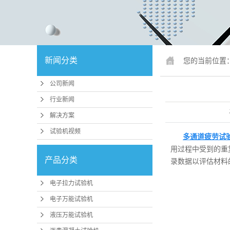
锚固、钢绞
人造板
冲击试
新闻分类
您的当前位置
疲劳试
公司新闻
行业专
行业新闻
试验机配件
解决方案
试验机视频
行业
多通道疲劳试
用过程中受到的重
压力机、抗折
产品分类
录数据以评估材料
磨
电子拉力试验机
卧式拉力
电子万能试验机
煤矿支护检
液压万能试验机