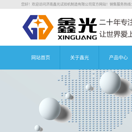
您好！欢迎访问济南鑫光试验机制造有限公司官方网站！销售服务热线：0531
网站首页
关于鑫光
产品中心
公司简介
电子拉力
科研院所
荣誉资质
电子万能
业务介绍
液压万能
组织机构
沥青混凝
中国航天科技集
企业文化
压剪试
公司环境
弹簧试