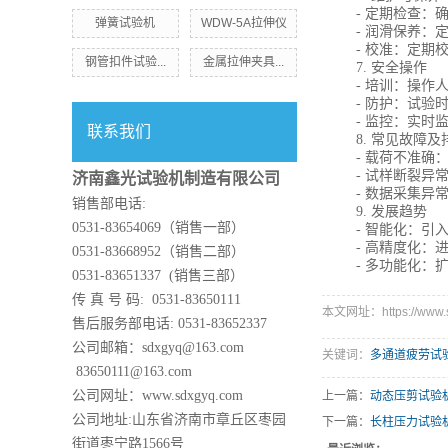
- 定期检查：
弹簧试验机
WDW-5A拉伸仪
- 润滑保养：
- 校准：定
钢管扣件试验...
金属拉伸夹具...
7. 安全操作
- 培训：操作
- 防护：试
- 监控：实时
联系我们
8. 常见故障及
- 载荷不准确
- 试样断裂异
济南鑫光试验机制造有限公司
- 数据采集异
销售部电话:
9. 发展趋势
0531-83654069（销售一部）
- 智能化：引
- 高精度化
0531-83668952（销售二部）
- 多功能化
0531-83651337 (销售三部）
传 真 号 码: 0531-83650111
本文网址：https://www.sd
售后服务部电话: 0531-83652337
公司邮箱：sdxgyq@163.com
关键词：
多通道疲劳试
83650111@163.com
公司网址：www.sdxgyq.com
上一篇：
动态压剪试验
公司地址:山东省济南市章丘区枣园
下一篇：
长柱压力试验
街道枣宁路1566号