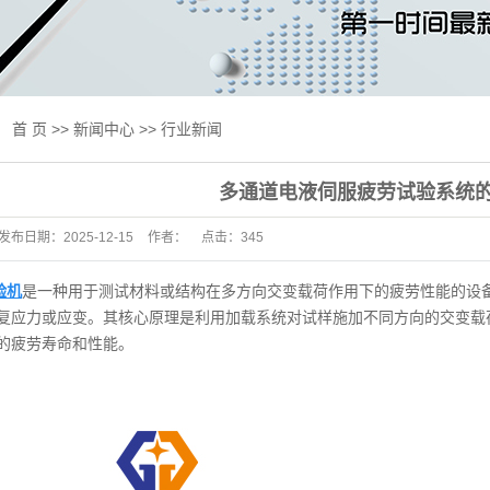
线试验机
试验机
验机
：
首 页
>>
新闻中心
>>
行业新闻
验机
多通道电液伺服疲劳试验系统
用设备
发布日期：
2025-12-15
作者：
点击：
345
及升级改造
标准
验机
是一种用于测试材料或结构在多方向交变载荷作用下的疲劳性能的设
复应力或应变。其核心原理是利用加载系统对试样施加不同方向的交变载
抗压一体机
的疲劳寿命和性能。
床
试验机
测产品专区