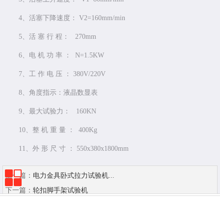
4、活塞下降速度： V2=160mm/min
5、活 塞 行 程： 270mm
6、电 机 功 率 ： N=1.5KW
7、工 作 电 压 ： 380V/220V
8、角度指示：液晶数显表
9、最大试验力： 160KN
10、整 机 重 量 ： 400Kg
11、外 形 尺 寸 ： 550x380x1800mm
上一篇：
电力金具卧式拉力试验机...
下一篇：
轮扣脚手架试验机
首页
电话
留言
位置
分享