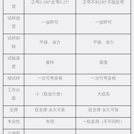
正弯0-180°反弯0-23°
正弯不到180°不能反弯
度
试样放
一放即可
一放即可
置
试样卸
平移、省力
平移、省力
除
试验速
最快
最慢
度
细试样
一次可弯多根
一次可弯多根
工作台
小（取放方便）
大或高
面
支撑
双支撑 永久可靠
双支撑 永久可靠
专业性
专用
一机多用（不可同时）
占地面