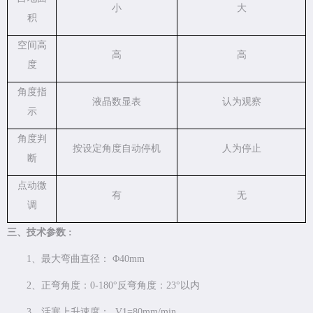
小
大
积
空间高
高
高
度
角度指
液晶数显表
认为观察
示
角度判
按设定角度自动停机
人为停止
断
点动微
有
无
调
三、技术参数
:
1、最大弯曲直径： Φ40mm
2、正弯角度：0-180°反弯角度：23°以内
3、活塞上升速度： V1=80mm/min