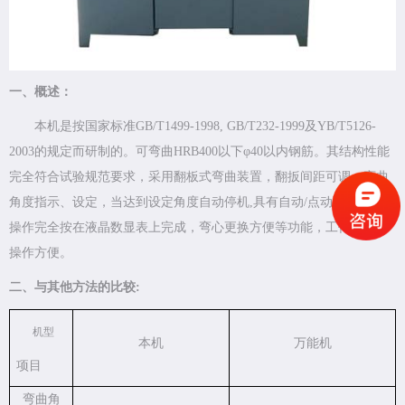
一、概述：
本机是按国家标准
GB/T1499-1998, GB/T232-1999及YB/T5126-
2003的规定而研制的。可弯曲HRB400以下φ40以内钢筋。其结构性能
完全符合试验规范要求，采用翻板式弯曲装置，翻扳间距可调，弯曲
角度指示、设定，
当达到设定角度自动停机,具有自动/点动互换功能，
操作完全按在液晶数显表上完成，弯心更换方便等功
能，工作可靠，
操作方便。
二、与其他方法的比较
:
机型
本机
万能机
项目
弯曲角