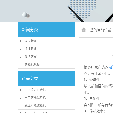
锚固、钢绞
人造板
冲击试
新闻分类
您的当前位置
疲劳试
公司新闻
行业专
行业新闻
试验机配件
解决方案
试验机视频
行业
很多厂家在选购
电
点，有什么不同。
压力机、抗折
产品分类
1、经济性：
磨
从以前和目前的情
电子拉力试验机
小。
卧式拉力
电子万能试验机
2、自锁性：
煤矿支护检
自锁性一般与传动
液压万能试验机
3、传动效率：