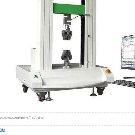
xgyq.com/news/487.html
验机