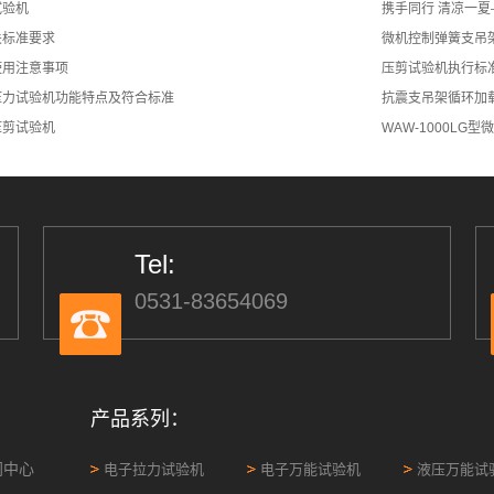
试验机
携手同行 清凉一
关标准要求
微机控制弹簧支吊
使用注意事项
压剪试验机执行标
压力试验机功能特点及符合标准
抗震支吊架循环加
压剪试验机
WAW-1000L
Tel:
0531-83654069
产品系列：
闻中心
电子拉力试验机
电子万能试验机
液压万能试