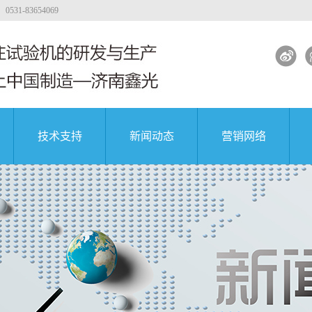
-83654069
技术支持
新闻动态
营销网络
试验机
工程质量
大专院校
公司新闻
著名企业
试验机
行业新闻
试验机
解决方案
土试验机
试验机视频
团
中国航天科技集团
中国航天科技集团
中国航天科技集团
验机
验机