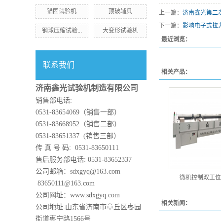
锚固试验机
顶破辅具
上一篇：
济南鑫光第二
下一篇：
影响电子式拉
钢球压缩试验...
大变形试验机
最近浏览：
联系我们
相关产品：
济南鑫光试验机制造有限公司
销售部电话:
0531-83654069（销售一部）
0531-83668952（销售二部）
0531-83651337 (销售三部）
传 真 号 码: 0531-83650111
售后服务部电话: 0531-83652337
公司邮箱：sdxgyq@163.com
微机控制双工位
83650111@163.com
公司网址：www.sdxgyq.com
相关新闻：
公司地址:山东省济南市章丘区枣园
街道枣宁路1566号