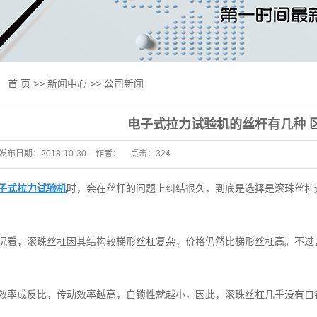
线试验机
试验机
验机
：
首 页
>>
新闻中心
>>
公司新闻
验机
电子式拉力试验机的丝杆有几种 
用设备
发布日期：
2018-10-30
作者：
点击：
324
及升级改造
标准
子式拉力试验机
时，会在丝杆的问题上纠结很久，到底是选择是滚珠丝杠
抗压一体机
床
况看，滚珠丝杠因其结构较梯形丝杠复杂，价格仍然比梯形丝杠高。不过
试验机
测产品专区
效率成反比，传动效率越高，自锁性就越小，因此，滚珠丝杠几乎没有自