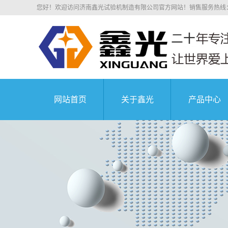
您好！欢迎访问济南鑫光试验机制造有限公司官方网站！销售服务热线：0531
网站首页
关于鑫光
产品中心
公司简介
电子拉力
科研院所
荣誉资质
电子万能
业务介绍
液压万能
组织机构
沥青混凝
中国航天科技集
企业文化
压剪试
公司环境
弹簧试