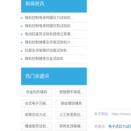
新闻资讯
微机控制电液伺服压力试验机...
微机控制电液伺服压剪试验机
电动缸疲劳试验机使用注意事...
微机控制弹簧支吊架试验机介...
抗震支吊架循环加载试验机
微机控制硬质合金试验机
热门关键词
合金抗折辅具
钢管脚手架成...
台式电子万能...
钢丝缠绕辅具
本文网址：https://www.sd
单臂式拉力试...
土工布宽条拉...
槽道疲劳试验...
穿刺及顶破辅...
关键词：
电子式拉力试