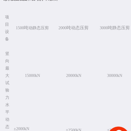
项
目
吨
吨动态压剪
吨静态压剪
1500
动静态压剪
2000
3000
设
备
竖
向
最
大
15000kN
20000kN
30000kN
试
验
力
水
平
动
态
±20
00
kN
±
±
25
00
kN
3500
kN