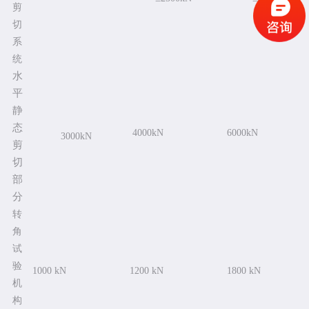
剪
切
系
统
水
平
静
态
4000kN
6000kN
3000kN
剪
切
部
分
转
角
试
验
1000 kN
1200 kN
1800 kN
机
构