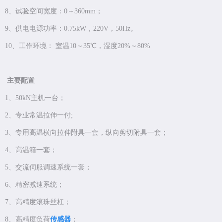
8、试验空间宽度：0～360mm；
9、供电电源功率：0.75kW，220V，50Hz。
10、工作环境： 室温10～35℃，湿度20%～80%
主要配置
1、50kN主机一台；
2、专业常温拉伸一付;
3、专用高温横向拉伸附具一套，纵向剪切附具一套；
4、高温箱一套；
5、交流伺服调速系统一套；
6、精密减速系统；
7、高精度滚珠丝杠；
8、高精度负荷
传感器
；