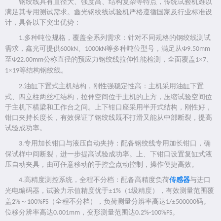
钢绞线具有直径大、强度高、结构复杂等特点，传统试验机难以
满足其专用测试需求。鑫光钢绞线试验机严格遵循国家及行业标准设
计，具备以下突出优势：
多种吨位规格，覆盖全系列需求：针对不同规格的钢绞线测试
1.
需求，鑫光可提供
、
等多种吨位型号，满足从Φ
600kN
1000kN
9.50mm
至Φ
公称直径的预应力钢绞线拉伸性能检测，全面覆盖
×
、
22.00mm
1
7
×
等结构钢绞线。
1
19
油缸下置式主机结构，刚性强稳定性高：主机采用油缸下置
2.
式、四立柱两丝杠结构，拉伸空间位于主机的上方，压缩试验空间位
于主机下横梁和工作台之间。上下钳口座采用半开式结构，刚性好，
钳口夹持长度长，有效保证了钢绞线既不打滑又能从中部断裂，提高
试验成功率。
专用加长钳口与液压自动夹持：配备钢绞线专用加长钳口，确
3.
保试样中间断裂，进一步提高试验成功率。上、下钳口设置复缸式液
压自动夹具，由可任意移动的手控盒点动控制，操作便捷高效。
高精度测控系统，全程不分档：配备高精度负荷
传感器
与进口
4.
光电编码器，试验力示值精度优于±
（
级精度），有效测量范围覆
1%
1
盖
～
（全程不分档），负荷测量分辨率高达
±
码。
2%
100%FS
1/
500000
位移分辨率高达
，变形测量范围达
。
0.001mm
0.2%-100%FS