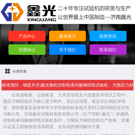
产品中心
案例展示
新闻资讯
招贤纳士
关于我们
联系我们
分类列表
精准测控，钢柔并济|鑫光微机控制电液伺服钢绞线试验机：为预应力材
在高速铁路、公路桥梁、大跨度场馆及大型建筑等现代工程中，
料提供可靠数据保障
预应力钢绞线作为核心受力构件，其抗拉强度、规定非比例延伸强
度、弹性模量及延伸率等力学性能指标直接关系到工程结构的安全性
与耐久性。济南鑫光试验机制造有限公司（以下简称“鑫光”）的微机
控制电液伺服钢绞线试验机系列，为预应力钢绞线的生产检验、质量
认证及工程验收提供高精度、全自动的测试解决方案。