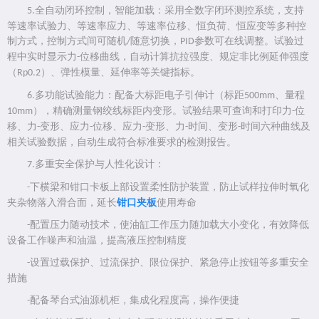
全自动闭环控制，智能加载：采用全数字闭环测控系统，支持
5.
等速率试验力、等速率应力、等速率位移、恒负荷、恒应变等多种控
制方式，控制方式间可随机
随意切换，
参数可在线调整。试验过
/
PID
程中实时显示力
位移曲线，自动计算抗拉强度、规定非比例延伸强度
-
（
）、弹性模量、延伸率等关键指标。
Rp0.2
多功能试验能力：配备大标距电子引伸计（标距
、量程
6.
500mm
），精确测量钢绞线标距内变形。试验结果可查询和打印力
位
10mm
-
移、力
变形、应力
位移、应力
变形、力
时间、变形
时间六种曲线及
-
-
-
-
-
相关试验数据，自动生成符合标准要求的检测报告。
多重安全保护与人性化设计：
7.
下横梁和钳口卡板上部设置柔性防护装置，防止试样拉伸时氧化
-
夹杂物落入滑合面，延长
钳口夹板
使用寿命
配置压力随动技术，使油缸工作压力随加载大小变化，有效降低
-
设备工作噪声和油温，提高液压控制精度
设置过载保护、过流保护、限位保护、紧急停止按钮等多重安全
-
措施
配备琴台式油源机柜，集成化程度高，操作便捷
-