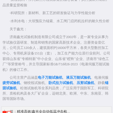
品质量监督检验
科研院所：新材料、新工艺的研发验证与力学性能分析
-
水利水电：大坝预应力锚索、水工闸门启闭机拉杆的耐久性分析
-
关于鑫光：
济南鑫光试验机制造有限公司成立于
年，是一家专业从事力
2002
学试验仪器研发、制造和销售的国家高新技术企业。注册资金壹亿
元，公司员工
余人，建筑面积约
平方米，各类大型数控加工
120
16000
中心、专用机床设备
台（套），加工生产能力位居行业前列。公司
151
获得山东省“专精特新”中小企业、山东省“瞪羚”企业、济南市“绿色工
厂”等荣誉称号，并主导国家标准
《电液伺服万能试验
GB/T16826-2023
机》的修订工作。
公司主营产品涵盖
电子万能试验机
、
液压万能试验机
、电液伺服
疲劳试验机
、钢绞线试验机、
卧式拉力试验机
、
压剪试验机
、静载
锚
固试验机
、松弛试验机等全系列品类，广泛应用于国防军工、科研院
所、质检机构及各大厂矿企业，远销北美、欧洲、中东、东南亚、韩
国等国际市场。
上一篇：
精准高效|鑫光全自动低温冲击检...