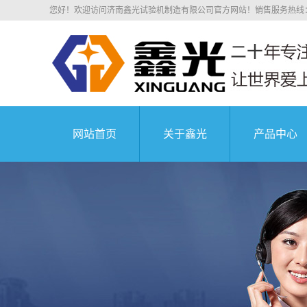
您好！欢迎访问济南鑫光试验机制造有限公司官方网站！销售服务热线：0531
网站首页
关于鑫光
产品中心
公司简介
湖北电子拉
科研院所
荣誉资质
湖北电子万
业务介绍
湖北液压万
组织机构
湖北沥青混
中国航天科技集
企业文化
湖北压剪
公司环境
湖北弹簧