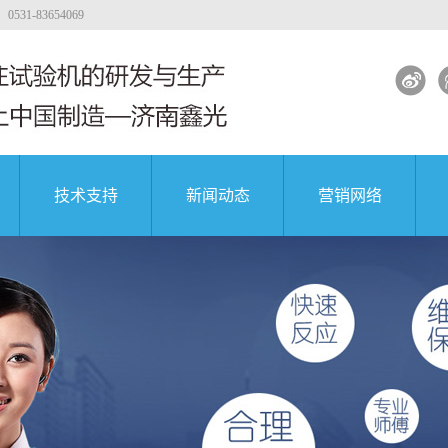
-83654069
技术支持
新闻动态
营销网络
力试验机
工程质量
大专院校
公司新闻
著名企业
能试验机
行业新闻
能试验机
解决方案
凝土试验机
试验机视频
团
中国航天科技集团
中国航天科技集团
中国航天科技集团
试验机
试验机