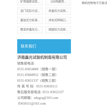
矿用锚索试验...
100吨疲劳...
微机控制电子万能
龙门式拉力试...
井盖压力试验...
叠加式力标准...
冲击式样缺口...
数显井盖压力...
球团压力试验...
联系我们
济南鑫光试验机制造有限公司
销售部电话:
0531-83654069（销售一部）
0531-83668952（销售二部）
0531-83651337 (销售三部）
传 真 号 码: 0531-83650111
售后服务部电话: 0531-83652337
公司邮箱：sdxgyq@163.com
83650111@163.com