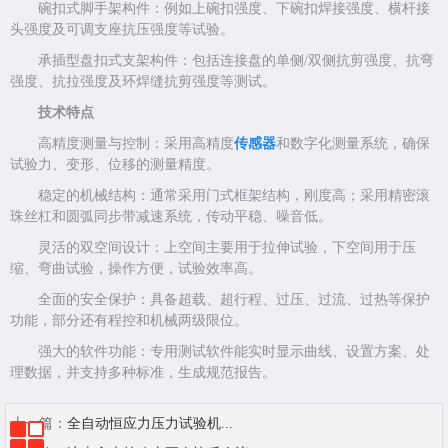
碗扣式脚手架构件：例如上碗扣强度、下碗扣焊接强度、横杆接
头强度及可调支座抗压强度等试验。
承插型盘扣式支架构件：包括连接盘的单侧/双侧抗剪强度、抗弯
强度、抗拉强度及环焊缝抗剪强度等测试。
技术特点
高精度测量与控制：采用高精度
传感器
和数字化测量系统，确保
试验力、变形、位移的测量精度。
稳定的机械结构：通常采用门式框架结构，刚度高；采用精密滚
珠丝杠和圆弧同步带减速系统，传动平稳、噪音低。
灵活的双空间设计：上空间主要用于拉伸试验，下空间用于压
缩、弯曲试验，操作方便，试验效率高。
全面的安全保护：具备超载、超行程、过压、过流、过热等保护
功能，部分还有程控和机械两级限位。
强大的软件功能：专用测试软件能实时显示曲线、设置方案、处
理数据，并支持多种标准，生成规范报告。
上一篇：
全自动恒应力压力试验机...