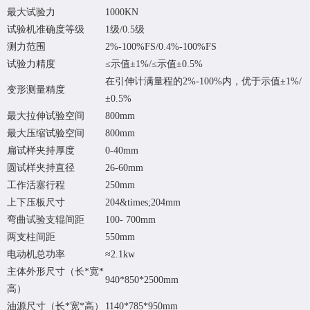
最大试验力
1000KN
试验机准确度等级
1级/0.5级
测力范围
2%-100%FS/0.4%-100%FS
试验力精度
≤示值±1%/≤示值±0.5%
在引伸计满量程的2%-100%内，优于示值
±1%/
变形测量精度
±0.5%
最大拉伸试验空间
800mm
最大压缩试验空间
800mm
扁试样夹持厚度
0-40mm
圆试样夹持直径
26-60mm
工作活塞行程
250mm
上下压板尺寸
204&times;204mm
弯曲试验支辊间距
100- 700mm
两支柱间距
550mm
电动机总功率
≈2.1kw
主体外形尺寸（长*宽*
940*850*2500mm
高）
油源尺寸（长*宽*高）
1140*785*950mm