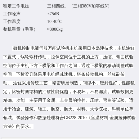
额定工作电压
三相四线。（三相380V加零线N）
工作噪声
≤75dB
工作温度
10-40℃
整机重量（毛重）
≈3000kg
微机控制电液伺服万能试验机主机采用日本岛津技术，主机油缸
下置式，蜗轮蜗杆传动，拉伸空间位于主机的上方，压缩、弯曲试验
空间位于主机下方下横梁和工作台之间，通过下横梁的移动调整试验
空间，下横梁升降采用电机经减速机，链条传动机构、丝杠副传
动。 油缸采用传统工艺，精密研磨制造，间隙小，密封性好，性能稳
定，比密封圈结构的油缸性能优越，不易坏，不易漏油。试验数据更
精确。功能：主要用于金属、非金属的拉伸、压缩、弯曲等试验。适
用于冶金、建筑、轻工、航空、航天、材料、大专院校、科研单位等
领域。试验操作和数据处理符合GB228-2010《室温材料 金属拉伸试验
方法》的要求。