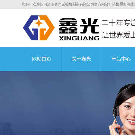
您好！欢迎访问济南鑫光试验机制造有限公司官方网站！销售服务热线：0531
网站首页
关于鑫光
产品中心
公司简介
四川电子拉
科研院所
荣誉资质
四川电子万
业务介绍
四川液压万
组织机构
四川沥青混
中国航天科技集
企业文化
四川压剪
公司环境
四川弹簧