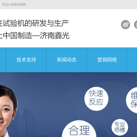
-83654069
技术支持
新闻动态
营销网络
力试验机
工程质量
大专院校
公司新闻
著名企业
能试验机
行业新闻
能试验机
解决方案
凝土试验机
试验机视频
团
中国航天科技集团
中国航天科技集团
中国航天科技集团
试验机
试验机