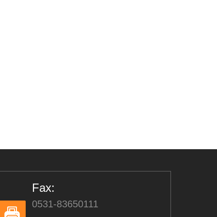
Fax:
0531-83650111