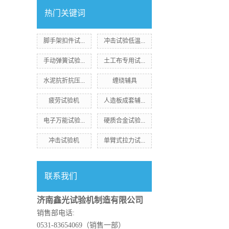
热门关键词
脚手架扣件试...
冲击试验低温...
手动弹簧试验...
土工布专用试...
水泥抗折抗压...
缠绕辅具
疲劳试验机
人造板成套辅...
电子万能试验...
硬质合金试验...
冲击试验机
单臂式拉力试...
联系我们
济南鑫光试验机制造有限公司
销售部电话:
0531-83654069（销售一部）