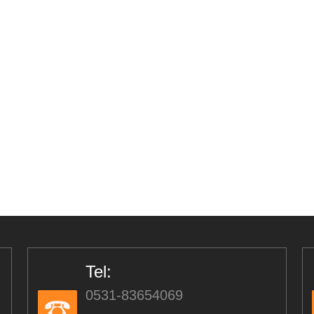
Tel:
0531-83654069