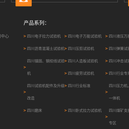
产品系列：
闻中心
四川电子拉力试验机
四川电子万能试验机
四川液压万
四川沥青混凝土试验机
四川压剪试验机
四川弹簧试
四川锚固、钢绞线试验
四川人造板试验机
四川冲击试
机
四川疲劳试验机
四川行业专
四川试验机配件及升级
四川行业标准
四川压力机
改造
一体机
四川磨床
四川卧式拉力试验机
四川煤矿支
专区