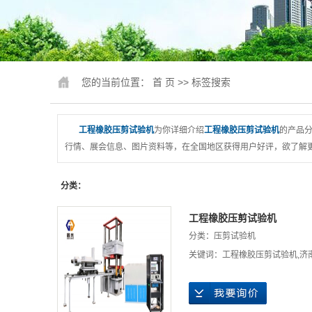
锚固、钢绞
人造板
冲击试
您的当前位置：
首 页
>> 标签搜索
疲劳试
行业专
工程橡胶压剪试验机
为你详细介绍
工程橡胶压剪试验机
的产品分
行情、展会信息、图片资料等，在全国地区获得用户好评，欲了解更
试验机配件
行业
分类：
压力机、抗折
工程橡胶压剪试验机
磨
分类：
压剪试验机
关键词：
工程橡胶压剪试验机
,
济
卧式拉力
煤矿支护检