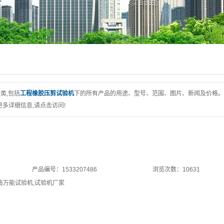
线试验机
试验机
验机
验机
用设备
类,包括
工程橡胶压剪试验机
下的所有产品的用途、型号、范围、图片、新闻及价格。
多详细信息,请点击访问!
及升级改造
标准
抗压一体机
床
产品编号：1533207486
浏览次数：10631
南万能试验机
,
试验机厂家
试验机
测产品专区