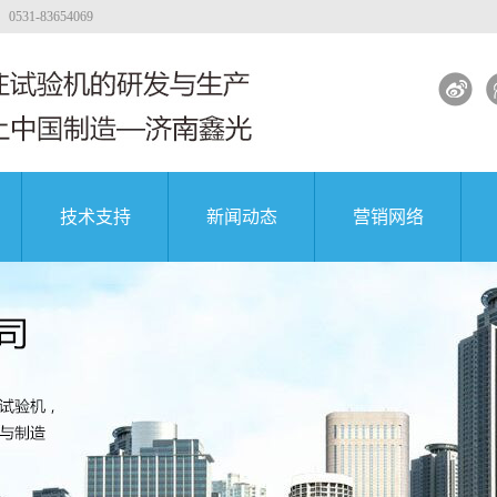
-83654069
技术支持
新闻动态
营销网络
试验机
工程质量
大专院校
公司新闻
著名企业
试验机
行业新闻
试验机
解决方案
土试验机
试验机视频
团
中国航天科技集团
中国航天科技集团
中国航天科技集团
验机
验机