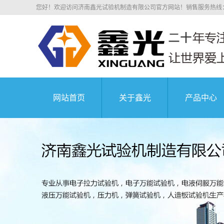
您好！欢迎访问济南鑫光试验机制造有限公司官方网站！销售服务热线：0531
网站首页
关于鑫光
产品中心
公司简介
电子拉力
科研院所
荣誉资质
电子万能
业务介绍
液压万能
组织机构
沥青混凝
中国航天科技集
企业文化
压剪试
公司环境
弹簧试