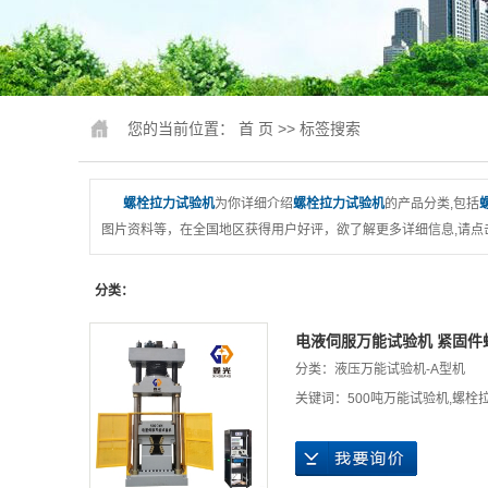
锚固、钢绞
人造板
冲击试
您的当前位置：
首 页
>> 标签搜索
疲劳试
行业专
螺栓拉力试验机
为你详细介绍
螺栓拉力试验机
的产品分类,包括
图片资料等，在全国地区获得用户好评，欲了解更多详细信息,请点
试验机配件
行业
分类：
压力机、抗折
电液伺服万能试验机 紧固件
磨
分类：
液压万能试验机-A型机
关键词：
500吨万能试验机
,
螺栓
卧式拉力
煤矿支护检