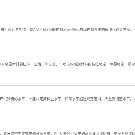
服万能试验机》设计与制造，是A型主机+伺服控制油源+微机自动控制系统的模块化设计方
现对金属材料的拉伸、压缩、等试验，可以求取所测材料的抗拉强度、屈服强度、规定
破坏试验机的水平，因此应定期检查水平，如果水平超过规定范围，应重新调整水平。
，紧凑结构内置式电磁激振系统；2）功能特征集电磁高频疲劳试验机、电子万能试