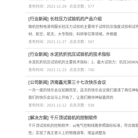
发布时间：2021-11-29 点击次数：577
[
行业新闻
]
长柱压力试验机的产品介绍
微机控制电液伺服长柱压力试验机主要用于试样抗压强度试验和试
材、航空、航天、大专院校、科研单位等领域，并根据
发布时间：2021-11-27 点击次数：597
[
行业新闻
]
水泥抗折抗压试验机的技术指标
水泥抗折抗压试验机的主要技术指标：1、最大试验力：抗压300KN，抗折
发布时间：2021-11-23 点击次数：740
[
公司新闻
]
济南鑫光第三十七次快乐会议
一月一度的快乐会议如期而至，这次的快乐会议我们邀请了两位神
我们的快乐会议马上开始了，让我们期待神秘嘉宾的
发布时间：2021-11-12 点击次数：539
[
解决方案
]
千斤顶试验机的控制软件
千斤顶试验机的控制软件：a)电气控制线路参照国际标准，符合国
性；实现了真正意义上的物理调零、增益调整及