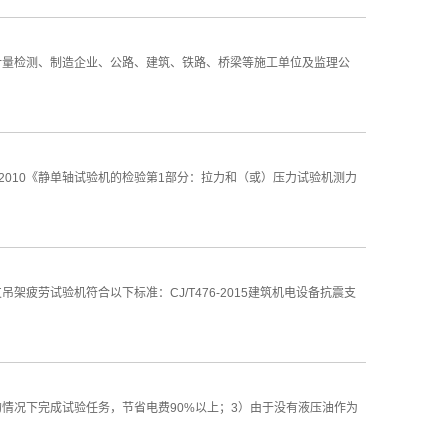
是计量检测、制造企业、公路、建筑、铁路、桥梁等施工单位及监理公
5.1-2010《静单轴试验机的检验第1部分：拉力和（或）压力试验机测力
劳试验机符合以下标准：CJ/T476-2015建筑机电设备抗震支
情况下完成试验任务，节省电费90%以上；3）由于没有液压油作为