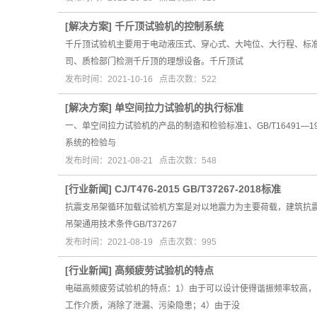
[
解决方案
]
千斤顶试验机的控制系统
千斤顶试验机主要用于电动液压式、穿心式、大吨位、大行程、标准
司、质检部门检测千斤顶的理想设备。千斤顶试
发布时间：2021-10-16 点击次数：522
[
解决方案
]
单空间拉力试验机的执行标准
一、单空间拉力试验机的产品的制造和检验标准1、GB/T16491—1
系统的检验与
发布时间：2021-08-21 点击次数：548
[
行业新闻
]
CJ/T476-2015 GB/T37267-2018标准
抗震支吊架循环加载试验机方案是对以地震力为主要荷载，建筑抗震烈
吊架通用技术条件GB/T37267
发布时间：2021-08-19 点击次数：995
[
行业新闻
]
高频疲劳试验机的特点
电磁高频疲劳试验机的特点：1）由于可以设计使得谐振频率较高，
工作介质，消除了泄漏、污染隐患；4）由于没