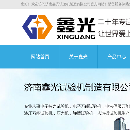
您好！欢迎访问济南鑫光试验机制造有限公司官方网站！销售服务热线：0531
网站首页
关于鑫光
产品中心
公司简介
电子拉力
科研院所
荣誉资质
电子万能
业务介绍
液压万能
组织机构
沥青混凝
中国航天科技集
企业文化
压剪试
公司环境
弹簧试