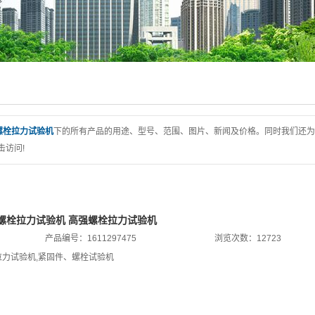
线试验机
试验机
验机
验机
用设备
螺栓拉力试验机
下的所有产品的用途、型号、范围、图片、新闻及价格。同时我们还为
击访问!
及升级改造
标准
抗压一体机
螺栓拉力试验机 高强螺栓拉力试验机
床
产品编号：1611297475
浏览次数：12723
拉力试验机
,
紧固件、螺栓试验机
试验机
测产品专区