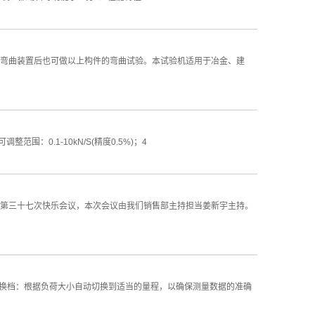
弯曲装置后也可做以上构件的弯曲试验。本试验机适用于冶金、建
围：0.1-10kN/S(精度0.5%)；4
第三十七次快乐会议，本次会议由我们销售部主持担当姜新宇主持。
动换档：根据负荷大小自动切换到适当的量程，以确保测量数据的准确