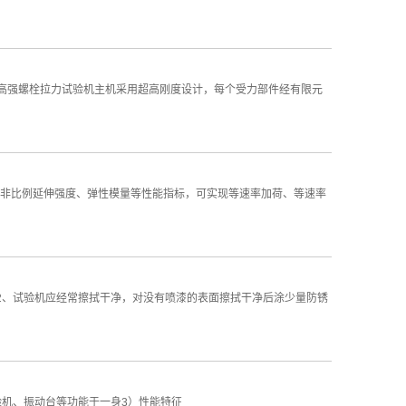
案。高强螺栓拉力试验机主机采用超高刚度设计，每个受力部件经有限元
非比例延伸强度、弹性模量等性能指标，可实现等速率加荷、等速率
2、试验机应经常擦拭干净，对没有喷漆的表面擦拭干净后涂少量防锈
验机、振动台等功能于一身3）性能特征