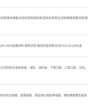
抗剪弹性模量试验l抗剪粘接性能试验l抗剪老化试验l摩擦系数试验l容
03金属材料.疲劳试验.轴向应变控制法GBT24176-2009金
拉力试验机主体由底座、油缸、油缸座、下钳口座、上钳口座、立柱、
料的抗拉强度、屈服强度、规定非比例延伸强度、弹性模量等性能指