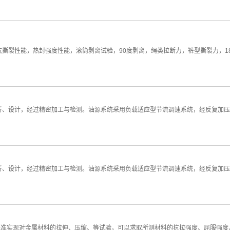
撕裂性能，热封强度性能，滚筒剥离试验，90度剥离，绳类拉断力，裤型撕裂力，1
析、设计，经过精密加工与检测。油源系统采用负载适应型节流调速系统，经反复加压
析、设计，经过精密加工与检测。油源系统采用负载适应型节流调速系统，经反复加压
标准实现对金属材料的拉伸、压缩、等试验，可以求取所测材料的抗拉强度、屈服强