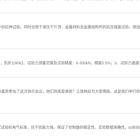
件的拉伸试验。同时也用于液压千斤顶、金属材料及金属结构件的抗压强度试验。增加
10KN2、试验力测量范围及试验精度：6-300kN；精度0.5%；3、试验力速度可调整范
秘嘉宾参加了这次快乐会议。他们到底是谁呢？让我稍后为大家揭晓。这是我们举行的
家试验机电气标准，抗干扰能力强，保证了控制器的稳定性，实验数据准确性。b)自