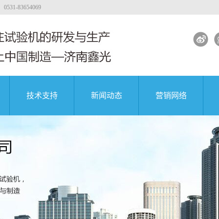
-83654069
技术支持
新闻动态
营销网络
试验机
工程质量
大专院校
公司新闻
著名企业
试验机
行业新闻
试验机
解决方案
土试验机
试验机视频
团
中国航天科技集团
中国航天科技集团
中国航天科技集团
验机
验机