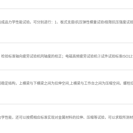
品力学性能试验。可分别进行：1、板式支座l抗压弹性模量试验l极限抗压强度试验l
准轴向疲劳试验机同轴度的校正；电磁高频疲劳试验机②试件试验标准ISO12106-20
间稳定结构，上横梁与下横梁之间为拉伸空间,上横梁与工作台之间为压缩空间。螺栓
力学性能，还可以按照相应标准实现对金属材料的拉伸、压缩等试验，可以求取所测材