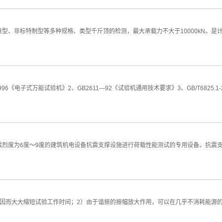
型、非标特制型等多种规格、类型千斤顶的检测，最大承载力不大于10000kN。
996《电子式万能试验机》2、GB2611—92《试验机通用技术要求》3、GB/T682
度为6度～9度的建筑机电设备抗震支撑设施进行荷载性能测试的专用设备。抗震支吊架疲
因而大大缩短试验工作时间；2）由于谐振的振幅放大作用，可以在几乎不消耗能源的