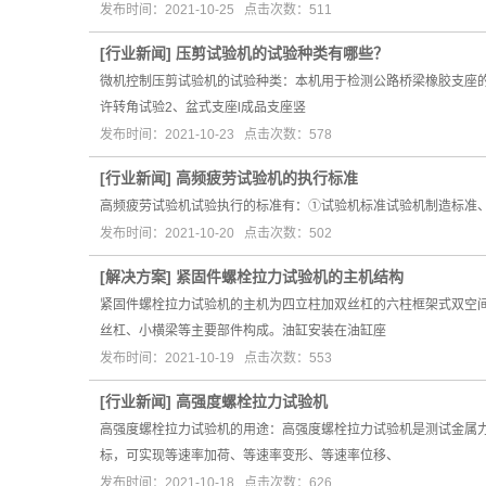
发布时间：2021-10-25 点击次数：511
[
行业新闻
]
压剪试验机的试验种类有哪些？
微机控制压剪试验机的试验种类：本机用于检测公路桥梁橡胶支座的成
许转角试验2、盆式支座l成品支座竖
发布时间：2021-10-23 点击次数：578
[
行业新闻
]
高频疲劳试验机的执行标准
高频疲劳试验机试验执行的标准有：①试验机标准试验机制造标准、检验标
发布时间：2021-10-20 点击次数：502
[
解决方案
]
紧固件螺栓拉力试验机的主机结构
紧固件螺栓拉力试验机的主机为四立柱加双丝杠的六柱框架式双空
丝杠、小横梁等主要部件构成。油缸安装在油缸座
发布时间：2021-10-19 点击次数：553
[
行业新闻
]
高强度螺栓拉力试验机
高强度螺栓拉力试验机的用途：高强度螺栓拉力试验机是测试金属
标，可实现等速率加荷、等速率变形、等速率位移、
发布时间：2021-10-18 点击次数：626