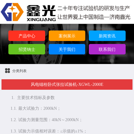
产品中心
案例展示
新闻资讯
招贤纳士
关于我们
联系我们
分类列表
风电锚栓卧式张拉试验机-XGWL-2000E
1.
主要技术指标及参数
1.1.
最大试验力：2000kN；
1.2.
试验力测量范围：40kN～2000kN；
1.3.
试验力示值相对误差：≤示值的±1%；