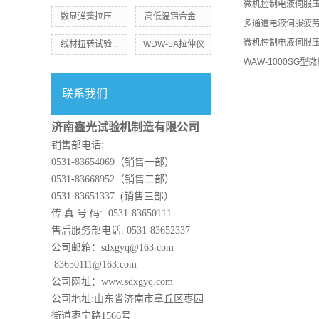
微机控制电液伺服
数显弹簧拉压...
高低温铝合金...
多通道电液伺服疲
微机控制电液伺服
线材扭转试验...
WDW-5A拉伸仪
WAW-1000SG
联系我们
济南鑫光试验机制造有限公司
销售部电话:
0531-83654069（销售一部）
0531-83668952（销售二部）
0531-83651337 (销售三部）
传 真 号 码: 0531-83650111
售后服务部电话: 0531-83652337
公司邮箱：sdxgyq@163.com
83650111@163.com
公司网址：www.sdxgyq.com
公司地址:山东省济南市章丘区枣园
街道枣宁路1566号