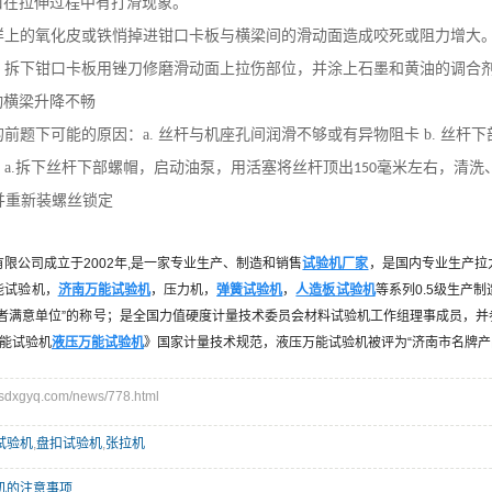
口在拉伸过程中有打滑现象。
上的氧化皮或铁悄掉进钳口卡板与横梁间的滑动面造成咬死或阻力增大
拆下钳口卡板用锉刀修磨滑动面上拉伤部位，并涂上石墨和黄油的调合
动横梁升降不畅
前题下可能的原因：a. 丝杆与机座孔间润滑不够或有异物阻卡 b. 丝杆
a.拆下丝杆下部螺帽，启动油泵，用活塞将丝杆顶出
毫米左右，清洗
150
重新装螺丝锁定
有限公司成立于
2002
年
,
是一家专业生产、制造和销售
试验机厂家
，是国内专业生产拉
能试验机，
济南万能试验机
，压力机，
弹簧试验机
，
人造板试验机
等系列
0.5
级生产制
者满意单位
”
的称号；是全国力值硬度计量技术委员会材料试验机工作组理事成员，并
能试验机
液压万能试验机
》国家计量技术规范，液压万能试验机被评为
“
济南市名牌产
xgyq.com/news/778.html
试验机
,
盘扣试验机
,
张拉机
机的注意事项