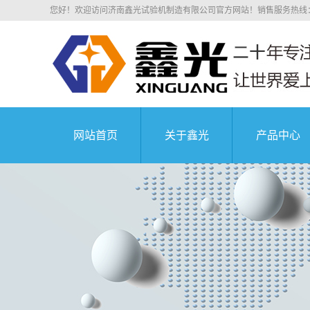
您好！欢迎访问济南鑫光试验机制造有限公司官方网站！销售服务热线：0531
网站首页
关于鑫光
产品中心
公司简介
电子拉力
科研院所
荣誉资质
电子万能
业务介绍
液压万能
组织机构
沥青混凝
中国航天科技集
企业文化
压剪试
公司环境
弹簧试