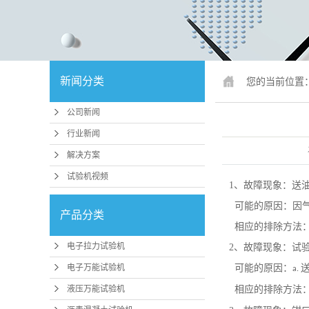
锚固、钢绞
人造板
冲击试
新闻分类
您的当前位置
疲劳试
公司新闻
行业专
行业新闻
试验机配件
解决方案
试验机视频
行业
1、故障现象：送
可能的原因：因气
压力机、抗折
产品分类
相应的排除方法：
磨
电子拉力试验机
2、故障现象：试
卧式拉力
电子万能试验机
可能的原因：
a.
煤矿支护检
液压万能试验机
相应的排除方法