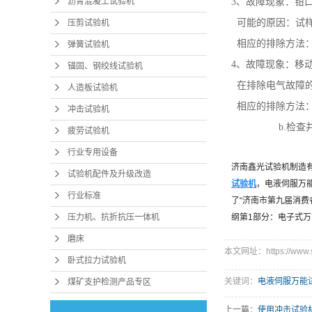
沥青混凝土试验机
3、故障现象：钳
可能的原因：试样
压剪试验机
相应的排除方法：
弹簧试验机
4、故障现象：移
锚固、钢绞线试验机
在排除电气故障的
人造板试验机
相应的排除方法：
冲击试验机
b.检查并
疲劳试验机
行业专用设备
济南鑫光试验机制造
试验机配件及升级改造
试验机
，电液伺服万
行业标准
了
“
济南市第九届消费
压力机、抗折抗压一体机
纲第
1
部分：电子式万
磨床
本文网址：https://www.sd
卧式拉力试验机
关键词：
电液伺服万能
煤矿支护检测产品专区
上一篇：
使用冲击试验