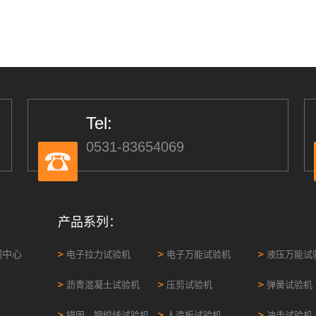
Tel:
0531-83654069
产品系列：
闻中心
电子拉力试验机
电子万能试验机
液压万能试
沥青混凝土试验机
压剪试验机
弹簧试验机
锚固、钢绞线试验机
人造板试验机
冲击试验机