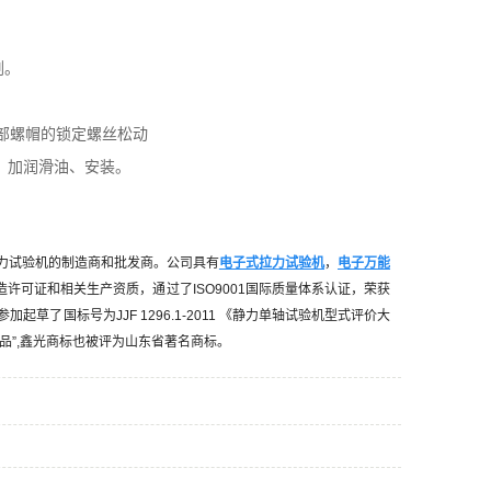
。
剂。
下部螺帽的锁定螺丝松动
、加润滑油、安装。
力试验机的制造商和批发商。公司具有
电子式拉力试验机
，
电子万能
造许可证和相关生产资质，通过了
ISO9001
国际质量体系认证，荣获
参加起草了国标号为
JJF 1296.1-2011
《静力单轴试验机型式评价大
品
”,
鑫光商标也被评为山东省著名商标。