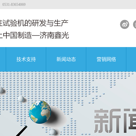
-83654069
技术支持
新闻动态
营销网络
试验机
工程质量
大专院校
公司新闻
著名企业
试验机
行业新闻
试验机
解决方案
土试验机
试验机视频
团
中国航天科技集团
中国航天科技集团
中国航天科技集团
验机
验机