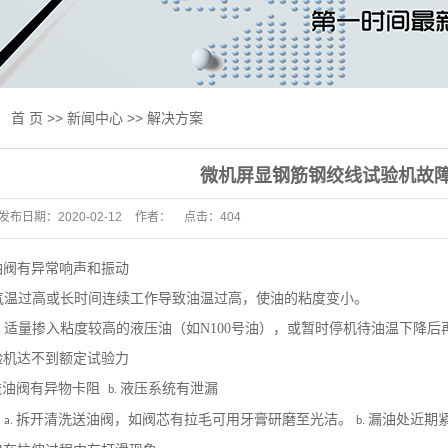
线试验机
试验机
验机
：
首 页
>>
新闻中心
>>
解决方案
验机
微机屏显钢筋钢绞线试验机故
用设备
发布日期：
2020-02-12
作者：
点击：
404
及升级改造
标准
油阀有异常响声和振动
温过高或长时间连续工作导致油温过高，使油的粘度变小。
抗压一体机
适量掺入粘度较高的液压油（如N100号油），或暂时停机待油温下降后
床
验机达不到额定试验力
试验机
送油阀有异物卡阻
液压系统有泄漏
b.
测产品专区
：
拆开清洗送油阀，如阀芯有拉毛可用牙膏研磨至光洁。
漏油处近期
a.
b.