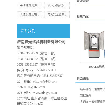
最近浏览：
手动弹簧试验...
液压万能试验...
人造板成套辅...
电力安全器具...
相关产品：
联系我们
济南鑫光试验机制造有限公司
销售部电话:
0531-83654069（销售一部）
0531-83668952（销售二部）
0531-83651337 (销售三部）
1000KN微
传 真 号 码: 0531-83650111
售后服务部电话: 0531-83652337
相关新闻：
公司邮箱：sdxgyq@163.com
83650111@163.com
精准测控，钢柔并济
公司网址：www.sdxgyq.com
数据保障
公司地址:山东省济南市章丘区枣园
多通道电液伺服疲
街道枣宁路1566号