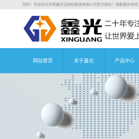
您好！欢迎访问济南鑫光试验机制造有限公司官方网站！销售服务热线：0531
网站首页
关于鑫光
产品中心
公司简介
电子拉力
科研院所
荣誉资质
电子万能
业务介绍
液压万能
组织机构
沥青混凝
中国航天科技集
企业文化
压剪试
公司环境
弹簧试