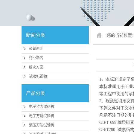
锚固、钢绞
人造板
冲击试
新闻分类
您的当前位置
疲劳试
公司新闻
行业专
行业新闻
试验机配件
解决方案
试验机视频
行业
1
、本标准规定了
本标准适用于工业
压力机、抗折
产品分类
等工程中使用的承
2、规范性引用文
磨
电子拉力试验机
下列文件对于文本
卧式拉力
凡是不注日期的引
电子万能试验机
GB/T 699 优质
煤矿支护检
液压万能试验机
GB/T700 碳素结