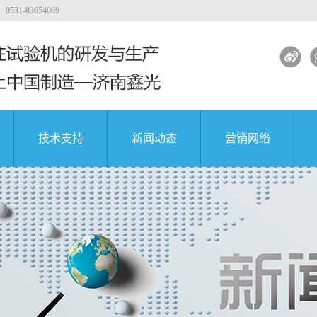
-83654069
技术支持
新闻动态
营销网络
试验机
工程质量
大专院校
公司新闻
著名企业
试验机
行业新闻
试验机
解决方案
土试验机
试验机视频
团
中国航天科技集团
中国航天科技集团
中国航天科技集团
验机
验机