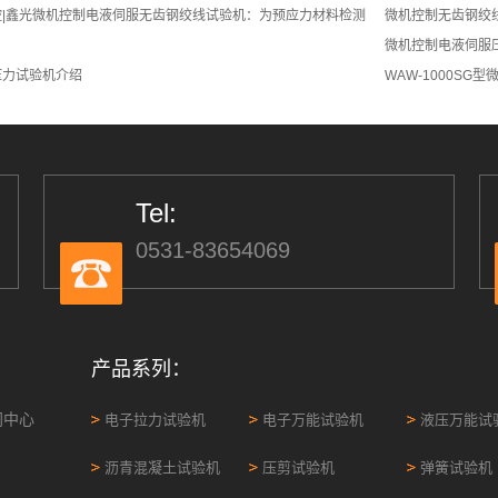
|鑫光微机控制电液伺服无齿钢绞线试验机：为预应力材料检测
微机控制无齿钢绞
微机控制电液伺服
压力试验机介绍
WAW-1000SG
Tel:
0531-83654069
产品系列：
闻中心
电子拉力试验机
电子万能试验机
液压万能试
沥青混凝土试验机
压剪试验机
弹簧试验机