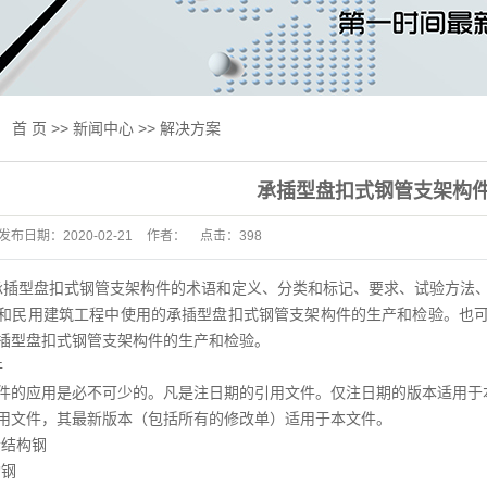
线试验机
试验机
验机
：
首 页
>>
新闻中心
>>
解决方案
验机
承插型盘扣式钢管支架构
用设备
发布日期：
2020-02-21
作者：
点击：
398
及升级改造
标准
承插型盘扣式钢管支架构件的术语和定义、分类和标记、要求、试验方法
和民用建筑工程中使用的承插型盘扣式钢管支架构件的生产和检验。也
抗压一体机
插型盘扣式钢管支架构件的生产和检验。
件
床
件的应用是必不可少的。凡是注日期的引用文件。仅注日期的版本适用于
试验机
用文件，其最新版本（包括所有的修改单）适用于本文件。
碳素结构钢
测产品专区
构钢