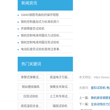
新闻资讯
GW40钢筋弯曲机的操作规程
微机控制叠加式力标准机简介
声屏障疲劳试验机
微机控制电液伺服压力试验机...
微机控制电液伺服压剪试验机
电动缸疲劳试验机使用注意事...
热门关键词
单臂式弹簧试...
高温电子万能...
本文网址：https://www.sd
钢丝缠绕辅具
弹簧支吊架试...
关键词：
盘扣试验机
,
电
压剪试验机
土工布专用试...
上一篇：
微机屏显钢筋
下一篇：
全自动恒应力压力
高低温铝合金...
锚固试验机