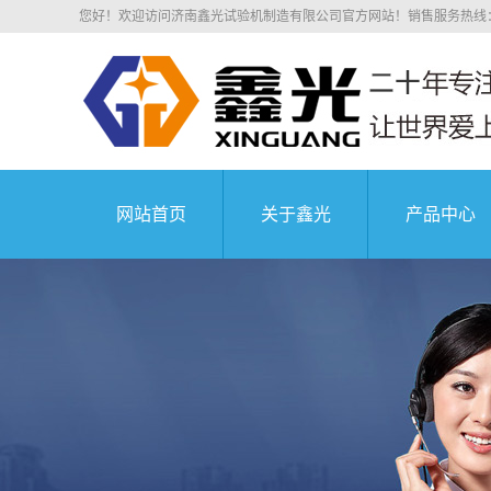
您好！欢迎访问济南鑫光试验机制造有限公司官方网站！销售服务热线：0531
网站首页
关于鑫光
产品中心
公司简介
四川电子拉
科研院所
荣誉资质
四川电子万
业务介绍
四川液压万
组织机构
四川沥青混
中国航天科技集
企业文化
四川压剪
公司环境
四川弹簧