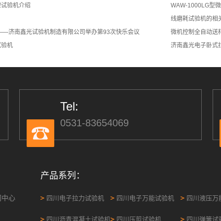
架试验机介绍
WAW-1000L
线磨耗试验机的相
——济南鑫光试验机制造有限公司举办第93次快乐会议
微机控制全自动送
试验机
济南鑫光电子卧式
Tel:
0531-83654069
产品系列：
闻中心
四川电子拉力试验机
四川电子万能试验机
四川液压万
四川沥青混凝土试验机
四川压剪试验机
四川弹簧试