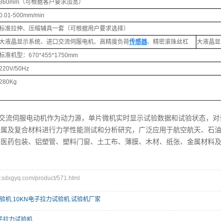
360mm（可根据客户要求加宽）
0.01-500mm/min
标准拉伸、压缩辅具一套（可根据用户要求选择）
大液晶显示系统、进口交流伺服电机、高精度负荷
传感器
、精密滚珠丝杠
大液晶显
标准机型：670*455*1750mm
220V/50Hz
280Kg
交流伺服电动机作为动力源，单片微机实时显示试验数据和试验状态，对
金属及复合材料进行力学性能测试和分析研究，广泛应用于航空航天、石
、医药包装、铝塑管、塑料门窗、土工布、薄膜、木材、纸张、金属材料
dxgyq.com/product/571.html
验机
,
10KN电子拉力试验机
,
试验机厂家
电子拉力试验机