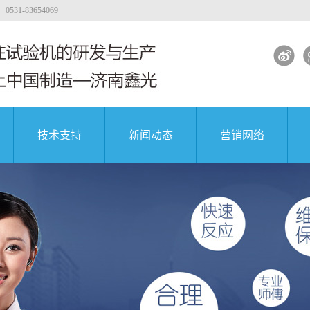
-83654069
技术支持
新闻动态
营销网络
力试验机
工程质量
大专院校
公司新闻
著名企业
能试验机
行业新闻
能试验机
解决方案
凝土试验机
试验机视频
团
中国航天科技集团
中国航天科技集团
中国航天科技集团
试验机
试验机