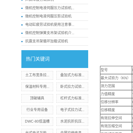
微机控制电液伺服压力试验机...
微机控制电液伺服压剪试验机
电动缸疲劳试验机使用注意事...
微机控制弹簧支吊架试验机介...
抗震支吊架循环加载试验机
热门关键词
型号
土工布宽条拉...
叠加式力标准...
最大试验力（KN）
测力范围
保温材料专用...
卧式拉力试验...
力值精度
顶破辅具
杠杆式力标准...
位移分辨率
行业专用设备
电子式拉力试...
位移精度
有效拉伸空间
DWC-80低温槽
水泥抗折抗压...
有效压缩空间