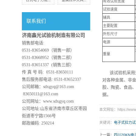
台式电子万能...
金属拉伸夹具...
有效试验宽度
试验速度
辅具
联系我们
主要配置
外形尺寸
济南鑫光试验机制造有限公司
电源
销售部电话:
0531-83654069（销售一部）
重量
0531-83668952（销售二部）
0531-83651337 (销售三部）
传 真 号 码: 0531-83650111
该试验机采用
售后服务部电话: 0531-83652337
对各种金属、非
公司邮箱：sdxgyq@163.com
胶、陶瓷、食品
83650111@163.com
据。
公司网址：www.sdxgyq.com
公司地址:山东省济南市章丘区枣园
本文网址：https://www.s
街道枣宁路1566号
关键词：
电子式拉力试
邮政编码: 250214
上一篇：
四川20KN