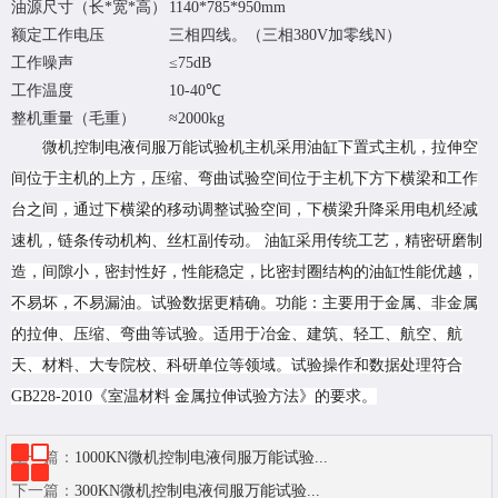
油源尺寸（长*宽*高）
1140*785*950mm
额定工作电压
三相四线。（三相380V加零线N）
工作噪声
≤75dB
工作温度
10-40℃
整机重量（毛重）
≈2000kg
微机控制电液伺服万能试验机主机采用油缸下置式主机，拉伸空
间位于主机的上方，压缩、弯曲试验空间位于主机下方下横梁和工作
台之间，通过下横梁的移动调整试验空间，下横梁升降采用电机经减
速机，链条传动机构、丝杠副传动。 油缸采用传统工艺，精密研磨制
造，间隙小，密封性好，性能稳定，比密封圈结构的油缸性能优越，
不易坏，不易漏油。试验数据更精确。功能：主要用于金属、非金属
的拉伸、压缩、弯曲等试验。适用于冶金、建筑、轻工、航空、航
天、材料、大专院校、科研单位等领域。试验操作和数据处理符合
GB228-2010《室温材料 金属拉伸试验方法》的要求。
上一篇：
1000KN微机控制电液伺服万能试验...
下一篇：
300KN微机控制电液伺服万能试验...