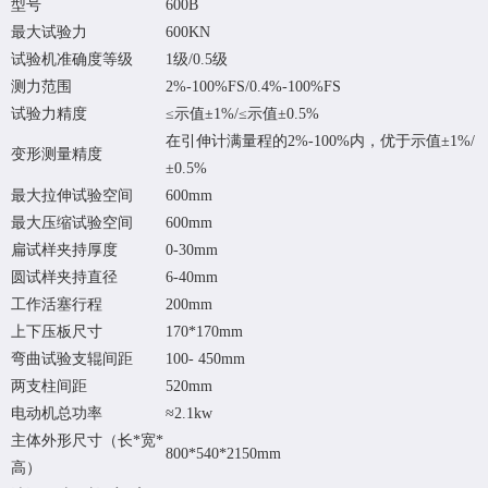
型号
600B
最大试验力
600KN
试验机准确度等级
1级/0.5级
测力范围
2%-100%FS/0.4%-100%FS
试验力精度
≤示值±1%/≤示值±0.5%
在引伸计满量程的2%-100%内，优于示值
±1%/
变形测量精度
±0.5%
最大拉伸试验空间
600mm
最大压缩试验空间
600mm
扁试样夹持厚度
0-30mm
圆试样夹持直径
6-40mm
工作活塞行程
200mm
上下压板尺寸
170*170mm
弯曲试验支辊间距
100- 450mm
两支柱间距
520mm
电动机总功率
≈2.1kw
主体外形尺寸（长*宽*
800*540*2150mm
高）