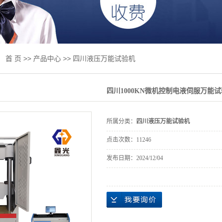
绞线试验机
板试验机
试验机
：
首 页
>>
产品中心
>>
四川液压万能试验机
试验机
四川1000KN微机控制电液伺服万能
专用设备
件及升级改造
所属分类：
四川液压万能试验机
业标准
点击次数：
11246
抗折抗压一体
发布日期：
2024/12/04
磨床
力试验机
检测产品专区