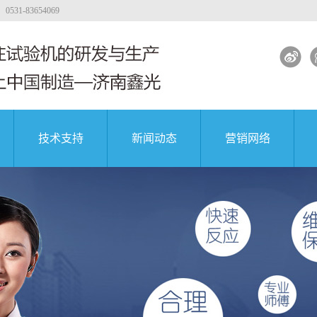
-83654069
技术支持
新闻动态
营销网络
力试验机
工程质量
大专院校
公司新闻
著名企业
能试验机
行业新闻
能试验机
解决方案
凝土试验机
试验机视频
团
中国航天科技集团
中国航天科技集团
中国航天科技集团
试验机
试验机