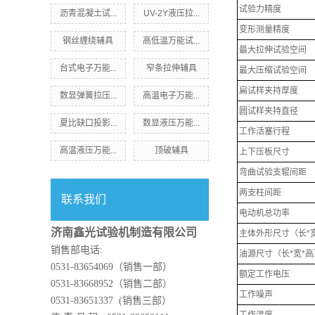
试验力精度
沥青混凝土试...
UV-2Y液压拉...
变形测量精度
钢丝缠绕辅具
高低温万能试...
最大拉伸试验空间
台式电子万能...
窄条拉伸辅具
最大压缩试验空间
扁试样夹持厚度
数显弹簧拉压...
高温电子万能...
圆试样夹持直径
夏比缺口投影...
数显液压万能...
工作活塞行程
高温液压万能...
顶破辅具
上下压板尺寸
弯曲试验支辊间距
两支柱间距
联系我们
电动机总功率
济南鑫光试验机制造有限公司
主体外形尺寸（长*宽
销售部电话:
油源尺寸（长*宽*高
0531-83654069（销售一部）
额定工作电压
0531-83668952（销售二部）
工作噪声
0531-83651337 (销售三部）