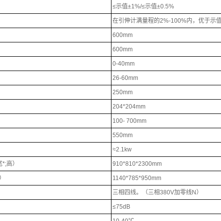
≤示值±1%/≤示值±0.5%
在引伸计满量程的2%-100%内，优于示
600mm
600mm
0-40mm
26-60mm
250mm
204*204mm
100- 700mm
550mm
≈2.1kw
*;高）
910*810*2300mm
）
1140*785*950mm
三相四线。（三相380V加零线N）
≤75dB