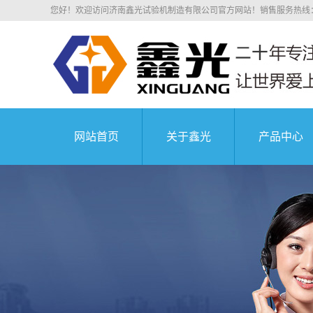
您好！欢迎访问济南鑫光试验机制造有限公司官方网站！销售服务热线：0531
网站首页
关于鑫光
产品中心
公司简介
四川电子拉
科研院所
荣誉资质
四川电子万
业务介绍
四川液压万
组织机构
四川沥青混
中国航天科技集
企业文化
四川压剪
公司环境
四川弹簧