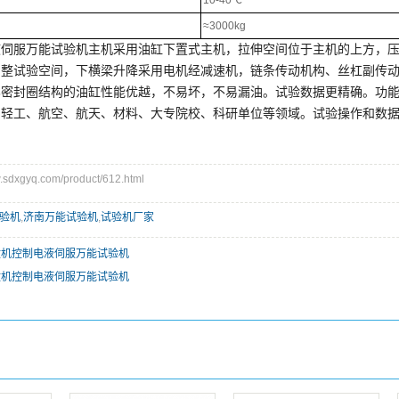
10-40℃
≈3000kg
伺服万能试验机主机采用油缸下置式主机，拉伸空间位于主机的上方，压
整试验空间，下横梁升降采用电机经减速机，链条传动机构、丝杠副传动
比密封圈结构的油缸性能优越，不易坏，不易漏油。试验数据更精确。功
轻工、航空、航天、材料、大专院校、科研单位等领域。试验操作和数据处理符
dxgyq.com/product/612.html
验机
,
济南万能试验机
,
试验机厂家
N微机控制电液伺服万能试验机
N微机控制电液伺服万能试验机