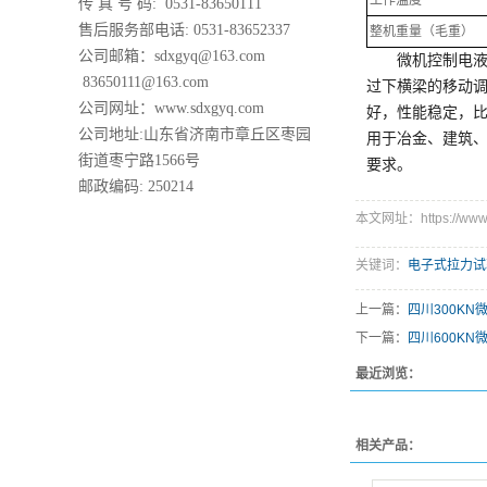
工作温度
传 真 号 码: 0531-83650111
售后服务部电话: 0531-83652337
整机重量（毛重）
公司邮箱：sdxgyq@163.com
微机控制电液
83650111@163.com
过下横梁的移动调
公司网址：www.sdxgyq.com
好，性能稳定，
公司地址:山东省济南市章丘区枣园
用于冶金、建筑、
街道枣宁路1566号
要求。
邮政编码: 250214
本文网址：https://www.s
关键词：
电子式拉力试
上一篇：
四川300K
下一篇：
四川600K
最近浏览：
相关产品：