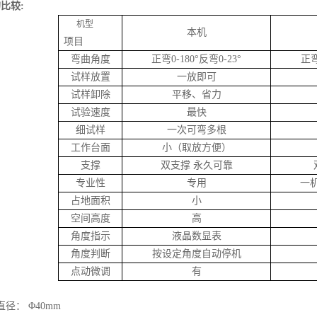
的比较
:
机型
本机
项目
弯曲角度
正弯0-180°反弯0-23°
正弯
试样放置
一放即可
试样卸除
平移、省力
试验速度
最快
细试样
一次可弯多根
工作台面
小（取放方便）
支撑
双支撑 永久可靠
专业性
专用
一
占地面积
小
空间高度
高
角度指示
液晶数显表
角度判断
按设定角度自动停机
点动微调
有
直径： Φ40mm