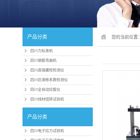
四川锚固、钢
四川人造
四川冲击
产品分类
您的当前位置
四川疲劳
四川力标准机
四川行业
四川钢筋弯曲机
四川试验机配
四川高强螺栓检测仪
四川抗滑移系数检测仪
四川行
四川全自动拉拔仪
四川压力机、
四川线材扭转试验机
四川
机
产品分类
四川卧式拉
四川煤矿支护
四川电子拉力试验机