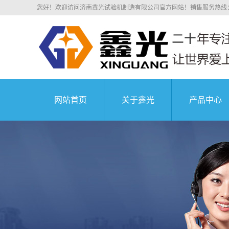
您好！欢迎访问济南鑫光试验机制造有限公司官方网站！销售服务热线：0531
网站首页
关于鑫光
产品中心
公司简介
四川电子拉
科研院所
荣誉资质
四川电子万
业务介绍
四川液压万
组织机构
四川沥青混
中国航天科技集
企业文化
四川压剪
公司环境
四川弹簧