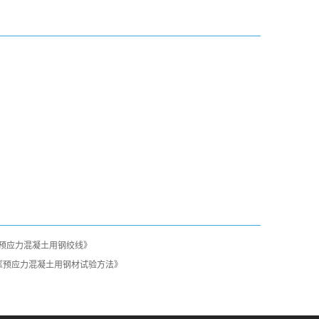
14《预应力混凝土用钢绞线》
2008《预应力混凝土用钢材试验方法》