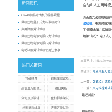
新闻资讯
自动和人工两种模
GW40钢筋弯曲机的操作规程
济南鑫光试验机制造有
微机控制叠加式力标准机简介
试验机
，电液伺服万
声屏障疲劳试验机
了“济南市第九届消费
微机控制电液伺服压力试验机...
纲第1部分：电子式
微机控制电液伺服压剪试验机
电动缸疲劳试验机使用注意事...
本文网址：https://www.sd
热门关键词
关键词：
电液伺服万能
顶破辅具
钢球压缩试验...
上一篇：
卧式拉力试验机
下一篇：
风电锚栓卧式
高低温万能试...
钳口夹板
最近浏览：
穿刺及顶破辅...
盘扣脚手架试...
梯形撕裂辅具
济南万能试验...
相关产品：