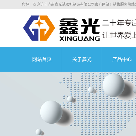
您好！欢迎访问济南鑫光试验机制造有限公司官方网站！销售服务热线：0531
网站首页
关于鑫光
产品中心
公司简介
电子拉力
科研院所
荣誉资质
电子万能
业务介绍
液压万能
组织机构
沥青混凝
中国航天科技集
企业文化
压剪试
公司环境
弹簧试