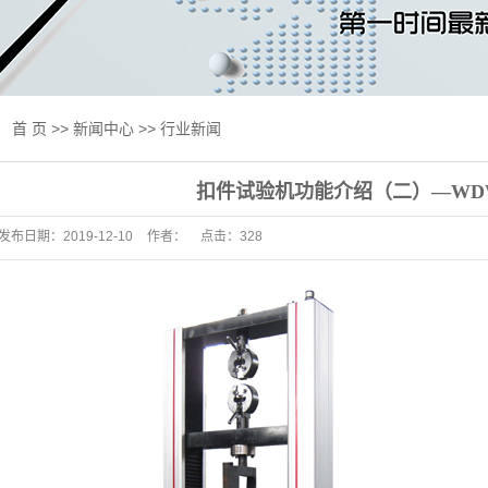
线试验机
试验机
验机
：
首 页
>>
新闻中心
>>
行业新闻
验机
扣件试验机功能介绍（二）—WDW-
用设备
发布日期：
2019-12-10
作者：
点击：
328
及升级改造
标准
抗压一体机
床
试验机
测产品专区