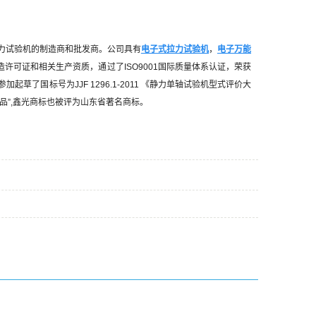
力试验机的制造商和批发商。公司具有
电子式拉力试验机
，
电子万能
制造许可证和相关生产资质，通过了ISO9001国际质量体系认证，荣获
了国标号为JJF 1296.1-2011 《静力单轴试验机型式评价大
品”,鑫光商标也被评为山东省著名商标。