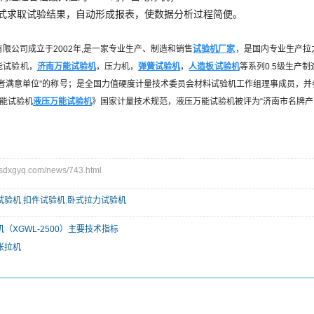
式求取试验结果，自动形成报表，使数据分析过程简便。
限公司成立于2002年,是一家专业生产、制造和销售
试验机厂家
，是国内专业生产拉
能试验机，
济南万能试验机
，压力机，
弹簧试验机
，
人造板试验机
等系列0.5级生产
者满意单位”的称号；是全国力值硬度计量技术委员会材料试验机工作组理事成员，并参加起草
万能试验机
液压万能试验机
》国家计量技术规范，液压万能试验机被评为“济南市名牌产
xgyq.com/news/743.html
试验机
,
扣件试验机
,
卧式拉力试验机
（XGWL-2500）主要技术指标
张拉机