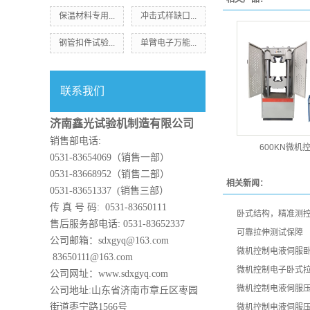
保温材料专用...
冲击式样缺口...
钢管扣件试验...
单臂电子万能...
联系我们
济南鑫光试验机制造有限公司
销售部电话:
600KN微机
0531-83654069（销售一部）
0531-83668952（销售二部）
相关新闻：
0531-83651337 (销售三部）
传 真 号 码: 0531-83650111
卧式结构，精准测控
售后服务部电话: 0531-83652337
可靠拉伸测试保障
公司邮箱：sdxgyq@163.com
微机控制电液伺服
83650111@163.com
微机控制电子卧式
公司网址：www.sdxgyq.com
微机控制电液伺服
公司地址:山东省济南市章丘区枣园
街道枣宁路1566号
微机控制电液伺服