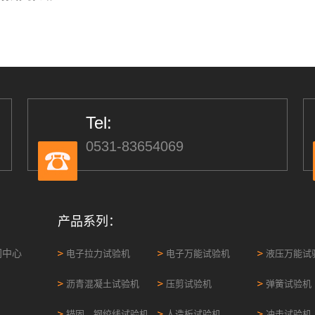
Tel:
0531-83654069
产品系列：
闻中心
电子拉力试验机
电子万能试验机
液压万能试
沥青混凝土试验机
压剪试验机
弹簧试验机
锚固、钢绞线试验机
人造板试验机
冲击试验机