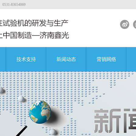
-83654069
技术支持
新闻动态
营销网络
试验机
工程质量
大专院校
公司新闻
著名企业
试验机
行业新闻
试验机
解决方案
土试验机
试验机视频
团
中国航天科技集团
中国航天科技集团
中国航天科技集团
验机
验机