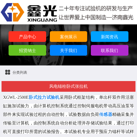
产品中心
案例展示
新闻资讯
招贤纳士
关于我们
联系我们
分类列表
风电锚栓卧式张拉机
XGWL-2500E
卧式拉力试验机
采用卧式框架结构，单出杆双作用活塞
缸施加试验力，由计算机控制系统通过控制伺服电机带动高压油泵等
部件来实现试验过程的自动控制，试验数据由负荷
传感器
精确采集并
传输至计算机，由控制系统自动分析处理并存储试验结果，通过打印
机可直接打印所需的试验报告。本试验机专业用于预应力锚杆等试样