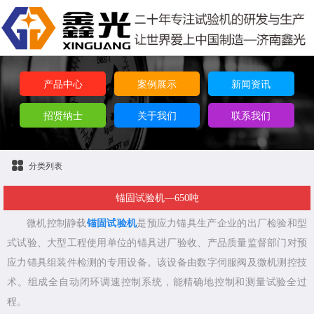
产品中心
案例展示
新闻资讯
招贤纳士
关于我们
联系我们
分类列表
锚固试验机—650吨
微机控制静载
锚固试验机
是预应力锚具生产企业的出厂检验和型
式试验、大型工程使用单位的锚具进厂验收、产品质量监督部门对预
应力锚具组装件检测的专用设备。该设备由数字伺服阀及微机测控技
术。组成全自动闭环调速控制系统，能精确地控制和测量试验全过
程。