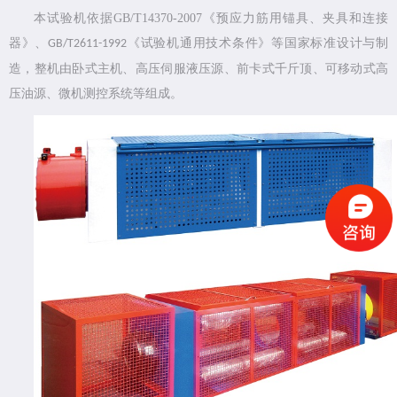
本试验机依据
GB/T14370-2007
《预应力筋用锚具、夹具和连接
器》、
《试验机通用技术条件》等国家标准设计与制
GB/T2611-1992
造，整机由卧式主机、高压伺服液压源、前卡式千斤顶、可移动式高
压油源、微机测控系统等组成。