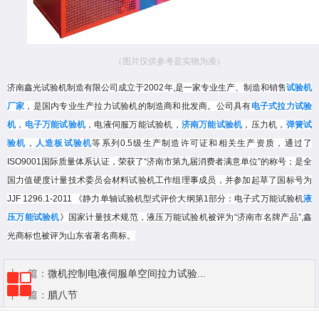
（图片仅供参考是实物为准）
济南鑫光试验机制造有限公司成立于
2002
年
,
是一家专业生产、制造和销售
试验机
厂家
，是国内专业生产拉力试验机的制造商和批发商。公司具有
电子式拉力试验
机
，
电子万能试验机
，电液伺服万能试验机，
济南万能试验机
，压力机，
弹簧试
验机
，
人造板试验机
等系列
0.5
级生产制造许可证和相关生产资质，通过了
ISO9001
国际质量体系认证，荣获了
“
济南市第九届消费者满意单位
”
的称号；是全
国力值硬度计量技术委员会材料试验机工作组理事成员，并参加起草了国标号为
JJF 1296.1-2011
《静力单轴试验机型式评价大纲第
1
部分：电子式万能试验机
液
压万能试验机
》国家计量技术规范，液压万能试验机被评为
“
济南市名牌产品
”,
鑫
光商标也被评为山东省著名商标。
上一篇：
微机控制电液伺服单空间拉力试验...
下一篇：
腊八节