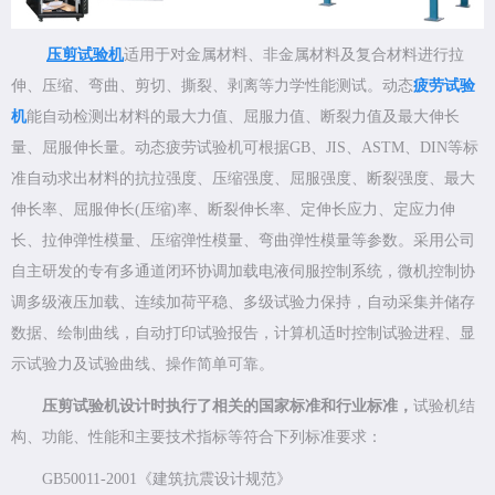
压剪试验机
适用于对金属材料、非金属材料及复合材料进行拉
伸、压缩、弯曲、剪切、撕裂、剥离等力学性能测试。动态
疲劳试验
机
能自动检测出材料的最大力值、屈服力值、断裂力值及最大伸长
量、屈服伸长量。动态疲劳试验机可根据GB、JIS、ASTM、DIN等标
准自动求出材料的抗拉强度、压缩强度、屈服强度、断裂强度、最大
伸长率、屈服伸长(压缩)率、断裂伸长率、定伸长应
力、定应力伸
长、拉伸弹性模量、压缩弹性模量、弯曲弹性模量等参数。
采用公司
自主研发的专有多通道闭环协调加载电液伺服控制系统，微机控制协
调多级液压加载、连续加荷平稳、多级试验力保持，自动采集并储存
数据、绘制曲线，自动打印试验报告，计算机适时控制试验进程、显
示试验力及试验曲线、操作简单可靠
。
压剪试验机设计时执行了相关的国家标准和行业标准，
试验机结
构、功能、性能和主要技术指标等符合下列标准要求：
GB50011-2001《建筑抗震设计规范》